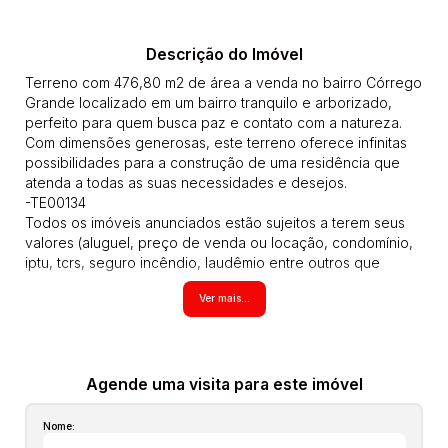
Descrição do Imóvel
Terreno com 476,80 m2 de área a venda no bairro Córrego
Grande localizado em um bairro tranquilo e arborizado,
perfeito para quem busca paz e contato com a natureza.
Com dimensões generosas, este terreno oferece infinitas
possibilidades para a construção de uma residência que
atenda a todas as suas necessidades e desejos.
-TE00134
Todos os imóveis anunciados estão sujeitos a terem seus
valores (aluguel, preço de venda ou locação, condomínio,
iptu, tcrs, seguro incêndio, laudêmio entre outros que
possam vir a incidir sobre o imóvel) atualizados em
Ver mais...
qualquer momento sem prévio aviso pois são aproximados,
inclusive os itens no interior dos imóveis podem não
estarem mais com alguns moveis que aparecem nas fotos,
estas informações são de responsabilidade do proprietário
e poderão ser alteradas a qualquer momento. Solicite o
Agende uma visita para este imóvel
valor atualizado.
Nome: