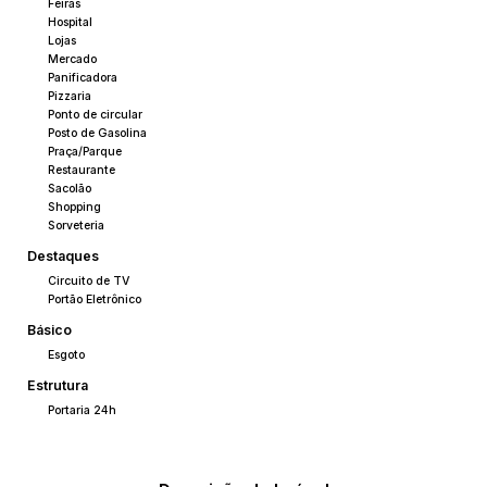
Feiras
Hospital
Lojas
Mercado
Panificadora
Pizzaria
Ponto de circular
Posto de Gasolina
Praça/Parque
Restaurante
Sacolão
Shopping
Sorveteria
Destaques
Circuito de TV
Portão Eletrônico
Básico
Esgoto
Estrutura
Portaria 24h