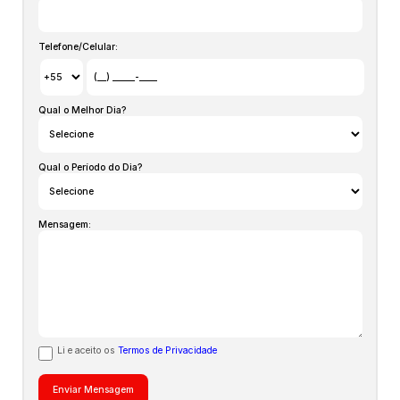
Não perca a oportunidade de viver em um lugar exclusivo,
seguro e em perfeita harmonia com a natureza. Consulte-
nos para conhecer outras opções de terrenos com
Telefone/Celular:
metragens e valores variados. O Mirante das Baias é a
escolha ideal para quem busca uma localização privilegiada
e um estilo de vida único em Florianópolis. Terreno com
área total de 450m², 15,00 x 30,00. Não deixe para depois,
Qual o Melhor Dia?
TE00022.
Qual o Período do Dia?
Mensagem:
Li e aceito os
Termos de Privacidade