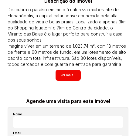
Descrição do Imóvel
Descubra o paraíso em meio à natureza exuberante de
Florianópolis, a capital catarinense conhecida pela alta
qualidade de vida e belas praias. Localizado a apenas 3km
do Shopping Iguatemi e 7km do Centro da cidade, o
Mirante das Baias é o lugar perfeito para construir a casa
dos seus sonhos.
Imagine viver em um terreno de 1.023,74 m², com 18 metros
de frente e 60 metros de fundo, em um loteamento de alto
padrão com total infraestrutura. São 80 lotes disponíveis,
todos cercados e com guarita na entrada para garantir a
segurança dos moradores.
Ver mais...
Além disso, o loteamento conta com pavimentação em
Pavers, rede elétrica subterrânea, infraestrutura para rede
de comunicação (TV cabo, internet, telefone), rede de
iluminação pública subterrânea, rede de esgoto e de água
em ambos os lados das ruas.
Agende uma visita para este imóvel
Para sua comodidade, o Mirante das Baias possui
reservatório de água com 50.000 litros exclusivo para o
Nome:
empreendimento, passeios com grama, ruas terminando em
rótulas para garantir privacidade e segurança, e ainda está
preparado para futura rede de vigilância com câmeras.
Email: