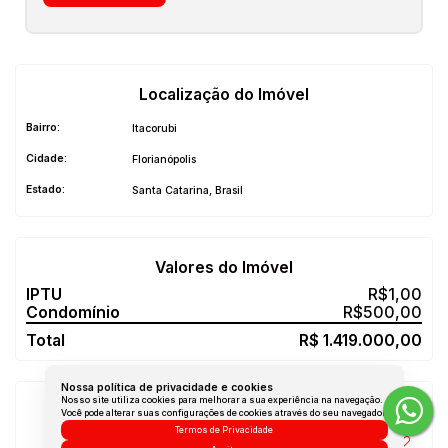
Localização do Imóvel
Bairro:
Itacorubi
Cidade:
Florianópolis
Estado:
Santa Catarina, Brasil
Valores do Imóvel
R$
1,00
R$
500,00
R$
1.419.000,00
Nossa política de privacidade e cookies
Nosso site utiliza cookies para melhorar a sua experiência na navegação.
Características do Imóvel
Você pode alterar suas configurações de cookies através do seu navegador.
Termos de Privacidade
529
(TE00022)
Referência: