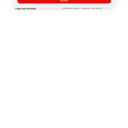
Aceito
Residencial
»
Lote/Terreno
Tipo de Imóvel:
Novo
Estágio do Imóvel:
2018
Ano de Construção:
Selecione...
Construtora:
Não Mobiliado
Mobílias:
Medidas do Imóvel
Área Total:
450 m²
Dúvidas? Nós ligamos!
Atendimento pelo
WhatsApp