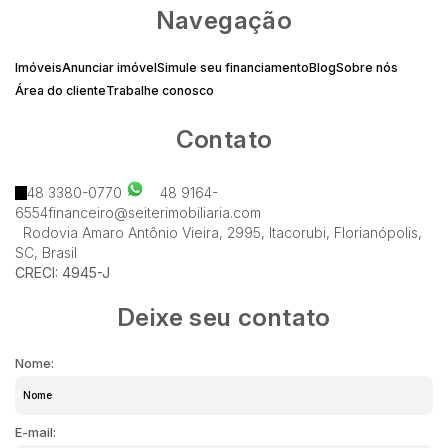
Navegação
Imóveis
Anunciar imóvel
Simule seu financiamento
Blog
Sobre nós
Área do cliente
Trabalhe conosco
Contato
48 3380-0770
48 9164-
6554
financeiro@seiterimobiliaria.com
Rodovia Amaro Antônio Vieira
,
2995
,
Itacorubi
,
Florianópolis
,
SC
,
Brasil
CRECI: 4945-J
Deixe seu contato
Nome:
E-mail: