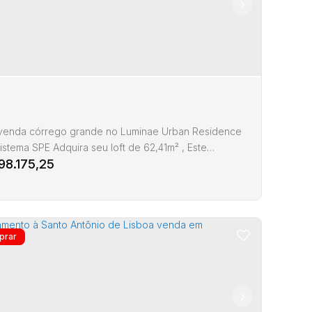
a venda córrego grande no Luminae Urban Residence
istema SPE Adquira seu loft de 62,41m² , Este
98.175,25
endimento é gerido por uma Sociedade de Propósito
ífico (SPE), onde os próprios compradores são os
 do negócio, garantindo um imóvel a preço de custo
 Ideal para quem busca um espaço moderno e
nal, com 1 dormitório e acesso a todas as
idades do...
loft a venda na planta córrego grande florianópolis
Córrego Grande
,
Florianópolis
,
Santa Catarina
,
Brasil