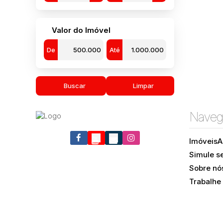
Valor do Imóvel
De
Até
2
Buscar
Limpar
Naveg
Imóveis
A
Simule s
Sobre nó
Trabalhe