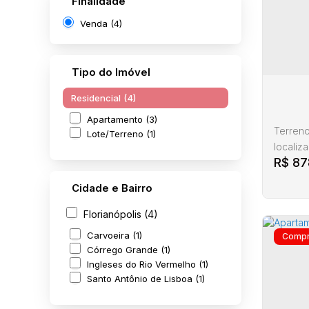
Finalidade
Venda (4)
Tipo do Imóvel
Residencial (4)
Apartamento (3)
Terreno
Lote/Terreno (1)
localiz
R$
87
Condomí
fotovol
Cidade e Bairro
infraes
tratame
Florianópolis (4)
áreas socia
Carvoeira (1)
anuncia
Córrego Grande (1)
Ingleses do Rio Vermelho (1)
Terr
Santo Antônio de Lisboa (1)
Ingle
In