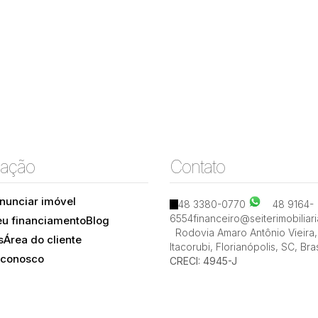
de Barros
1
1
70m²
1
ação
Contato
nunciar imóvel
48 3380-0770
48 9164-
6554
financeiro@seiterimobiliar
eu financiamento
Blog
Rodovia Amaro Antônio Vieira
,
s
Área do cliente
Itacorubi
,
Florianópolis
,
SC
,
Bras
 conosco
CRECI: 4945-J