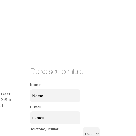
1
1
37m²
Deixe seu contato
Nome:
ia.com
2995
,
il
E-mail:
Telefone/Celular: