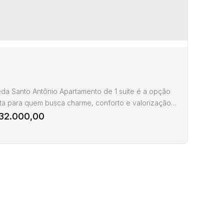
1
62m²
eda Santo Antônio Apartamento de 1 suíte é a opção
ita para quem busca charme, conforto e valorização
 dos bairros mais encantadores da cidade. Com uma
32.000,00
ampla e bem iluminada, a melhor posição solar do
endimento e ventilação natural no banheiro, este
 de 37,15m² de área privativa ainda conta com 1 vaga
ragem coberta e um hobby box exclusivo para...
rtamento à Santo Antônio de Lisboa venda em
ianópolis
anto Antônio de
Santa
,
Florianópolis
,
,
Brasil
isboa
Catarina