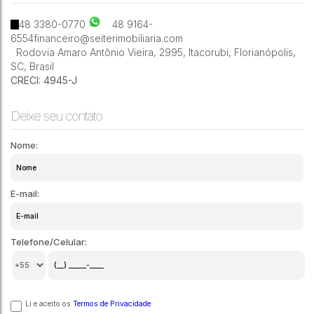
1
1
27m²
48 3380-0770
48 9164-
6554
financeiro@seiterimobiliaria.com
Rodovia Amaro Antônio Vieira
,
2995
,
Itacorubi
,
Florianópolis
,
SC
,
Brasil
CRECI: 4945-J
Deixe seu contato
Nome:
E-mail:
Telefone/Celular:
Li e aceito os
Termos de Privacidade