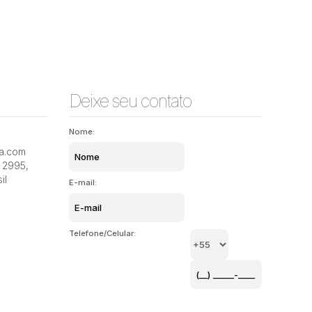
Deixe seu contato
Nome:
ia.com
2995
,
il
E-mail:
Telefone/Celular: