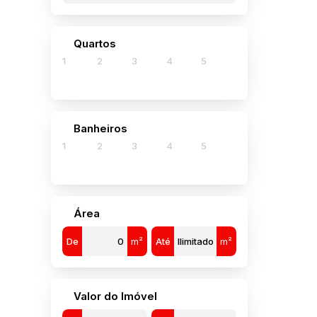
Quartos
1
2
3
4
5
Banheiros
1
2
3
4
5
Área
De
m²
Até
m²
Valor do Imóvel