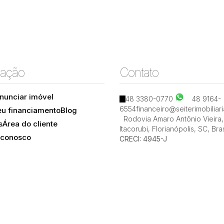
ação
Contato
nunciar imóvel
48 3380-0770
48 9164-
6554
financeiro@seiterimobiliar
eu financiamento
Blog
Rodovia Amaro Antônio Vieira
,
s
Área do cliente
Itacorubi
,
Florianópolis
,
SC
,
Bras
 conosco
CRECI: 4945-J