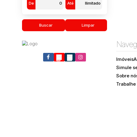
De
Até
Buscar
Limpar
Naveg
Imóveis
A
Simule s
Sobre nó
Trabalhe