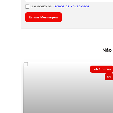
Li e aceito os
Termos de Privacidade
Não 
Lote/Terreno
54