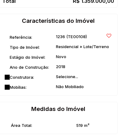
R$
1.359.000,00
Características do Imóvel
1236
(TE00108)
Referência:
Residencial
»
Lote/Terreno
Tipo de Imóvel:
Novo
Estágio do Imóvel:
2018
Ano de Construção:
Selecione...
Construtora:
Não Mobiliado
Mobílias:
Medidas do Imóvel
Área Total:
519 m²