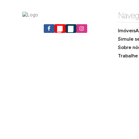
Naveg
Imóveis
A
Simule s
Itacorubi, Florianópolis, Santa Catarina, Brasil
Sobre nó
Trabalhe