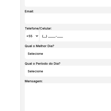
Conta com belíssimas praias, opções gastronômicas, e o
Com o lançamento do Mirante das Baias, a cidade se 
Email:
em loteamento residencial para quem valoriza a localiz
natureza
Terreno com area total de 519,21
Telefone/Celular:
20,00 x 30,00
-TE00108
Todos os imóveis anunciados estão sujeitos a terem seu
seguro incêndio, laudêmio entre outros que possam vir
Qual o Melhor Dia?
sem prévio aviso pois são aproximados, inclusive os i
alguns moveis que aparecem nas fotos, estas informaç
alteradas a qualquer momento. Solicite o valor atualiza
Qual o Período do Dia?
agende uma visita neste imóvel.
Mensagem: