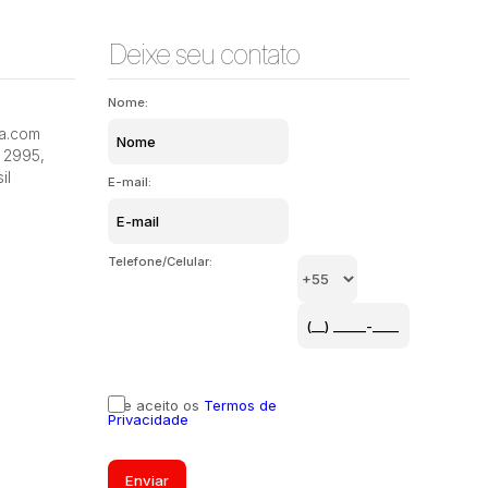
Deixe seu contato
Nome:
ia.com
Itacorubi, Florianópolis, Santa Catarina, Brasil
Itacorubi
2995
,
il
E-mail:
Telefone/Celular:
Li e aceito os
Termos de
Privacidade