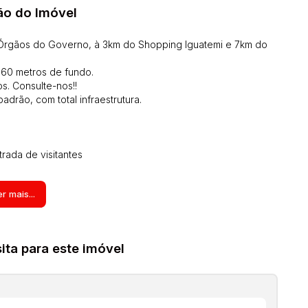
ão do Imóvel
 Órgãos do Governo, à 3km do Shopping Iguatemi e 7km do
 60 metros de fundo.
. Consulte-nos!!
drão, com total infraestrutura.
trada de visitantes
ada lote;
r mais...
o, internet, telefone)
com câmeras
m cada lote
ta para este imóvel
 qualquer intervenção no pavimento
ao empreendimento
rivacidade e segurança de cada uma delas.
é conhecida por proporcionar elevada qualidade de vida.