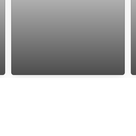
Terreno a venda no bairro Itacorubi com
localização previlegiada