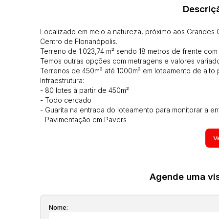
Descriç
Localizado em meio a natureza, próximo aos Grandes
Centro de Florianópolis.
Terreno de 1.023,74 m² sendo 18 metros de frente com
Temos outras opções com metragens e valores variados
Terrenos de 450m² até 1000m² em loteamento de alto pa
Infraestrutura:
- 80 lotes à partir de 450m²
- Todo cercado
- Guarita na entrada do loteamento para monitorar a en
- Pavimentação em Pavers
- Rede Elétrica Subterrânea, com dutos de espera em c
Ve
- Dutos para Rede de Comunicação Subterrânea, (Tv cab
- Rede de Iluminação Pública subterrânea
- Dutos subterrâneos para futura Rede de Vigilância 
- Rede de Esgoto, incluindo as ligações residenciais e
Agende uma visi
- Rede de Água em ambos os lados das Ruas, evitando
- Reservatório de água com 50.000 litros, exclusivo 
- Todos os passeios com Grama
Nome:
- Ruas terminando em rótulas para assim maximizar a p
Florianópolis, a capital do estado de Santa Catarina, 