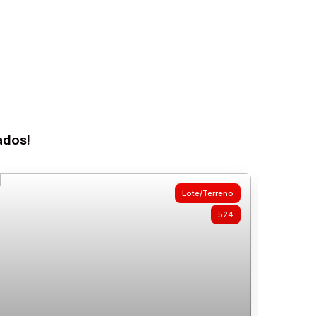
ados!
Lote/Terreno
524