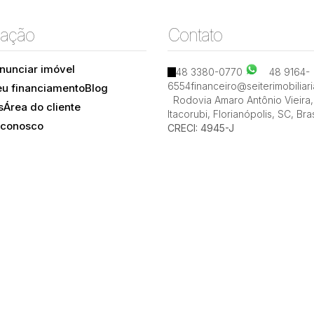
ação
Contato
nunciar imóvel
48 3380-0770
48 9164-
6554
financeiro@seiterimobiliar
eu financiamento
Blog
Itacorubi, Florianópolis, Santa Catarina, Brasil
Rodovia Amaro Antônio Vieira
,
s
Área do cliente
Itacorubi
,
Florianópolis
,
SC
,
Bras
 conosco
CRECI: 4945-J