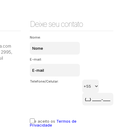
Deixe seu contato
Nome:
Rua João Motta Espezim, 88045-401, Saco dos
ia.com
Limões, Florianópolis, Santa Catarina, Brasil
Trindade,
2995
,
il
E-mail:
Telefone/Celular:
Li e aceito os
Termos de
Privacidade