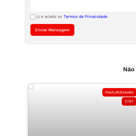
Li e aceito os
Termos de Privacidade
Não 
Flat/Loft/Estúdio
2797