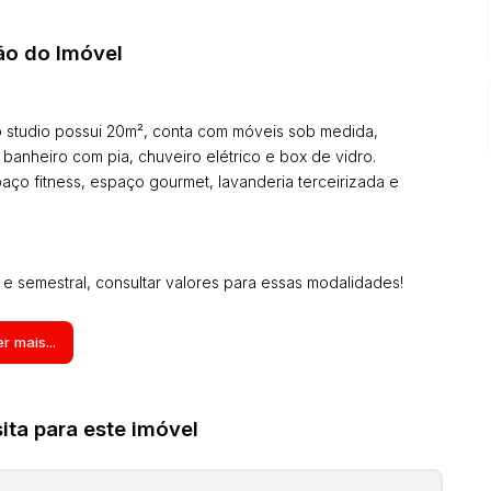
ão do Imóvel
 studio possui 20m², conta com móveis sob medida,
, banheiro com pia, chuveiro elétrico e box de vidro.
ço fitness, espaço gourmet, lavanderia terceirizada e
 e semestral, consultar valores para essas modalidades!
s valores (aluguel, preço de venda, condomínio, iptu, tcrs,
r mais...
 a incidir sobre o imóvel) atualizados em qualquer momento
tens no interior dos imóveis podem não estarem mais com
ões são de responsabilidade do proprietário e poderão ser
ta para este imóvel
do.