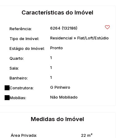
Características do Imóvel
6264
(132186)
Referência:
Residencial
»
Flat/Loft/Estúdio
Tipo de Imóvel:
Pronto
Estágio do Imóvel:
1
Quarto:
1
Sala:
1
Banheiro:
G Pinheiro
Construtora:
Não Mobiliado
Mobílias:
Medidas do Imóvel
Área Privada:
22 m²