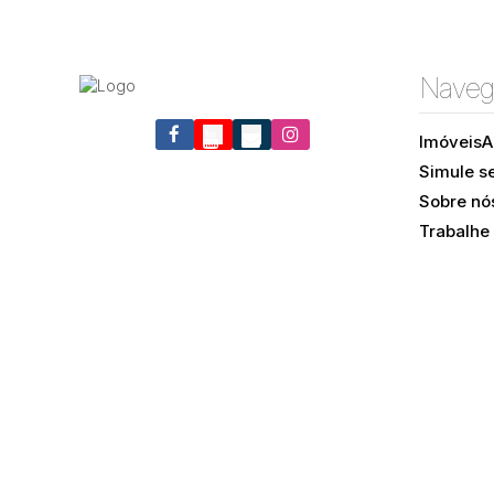
Naveg
Imóveis
A
Simule s
Trindade, Florianópolis, Santa Catarina, Brasil
Sobre nó
Trabalhe