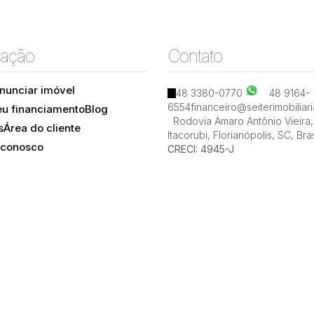
ação
Contato
nunciar imóvel
48 3380-0770
48 9164-
Rua Desembargador Arno Hoeschl, 88015-620,
6554
financeiro@seiterimobiliar
eu financiamento
Blog
Centro, Florianópolis, Santa Catarina, Brasil
Rodovia Amaro Antônio Vieira
,
s
Área do cliente
Itacorubi
,
Florianópolis
,
SC
,
Bras
 conosco
CRECI: 4945-J