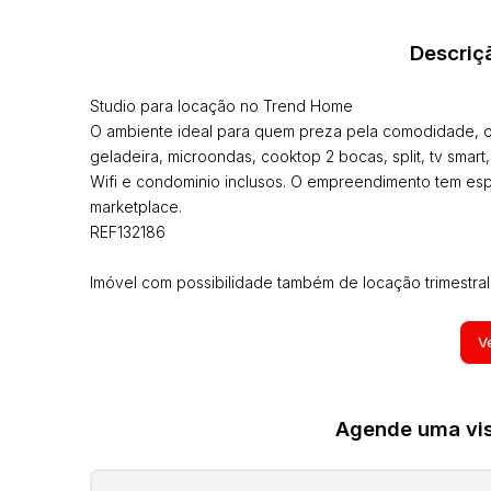
Descriç
Studio para locação no Trend Home
O ambiente ideal para quem preza pela comodidade, o
geladeira, microondas, cooktop 2 bocas, split, tv smart
Wifi e condominio inclusos. O empreendimento tem espa
marketplace.
REF132186
Imóvel com possibilidade também de locação trimestral
Todos os imóveis anunciados estão sujeitos a terem seu
Ve
seguro incêndio, laudêmio entre outros que possam vir
sem prévio aviso pois são aproximados, inclusive os i
alguns moveis que aparecem nas fotos, estas informaç
Agende uma visi
alteradas a qualquer momento. Solicite o valor atualiza