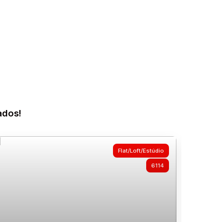
ados!
Flat/Loft/Estúdio
6114