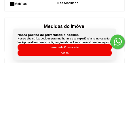
Não Mobiliado
Mobílias:
Medidas do Imóvel
Nossa política de privacidade e cookies
Área Privada:
20 m²
Nosso site utiliza cookies para melhorar a sua experiência na navegação.
Você pode alterar suas configurações de cookies através do seu navegador.
Área Útil:
20 m²
Termos de Privacidade
Aceito
Vídeos do Imóvel