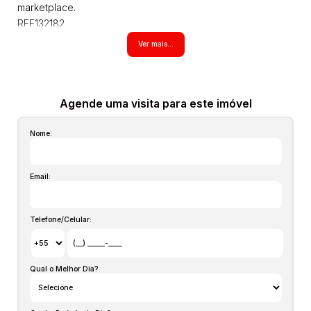
marketplace.
REF132182
Ver mais...
Imóvel com possibilidade também de locação trimestral e
semestral, consultar valores para essas modalidades!
Todos os imóveis anunciados estão sujeitos a terem seus
Agende uma visita para este imóvel
valores (aluguel, preço de venda, condomínio, iptu, tcrs,
Nome:
seguro incêndio, laudêmio entre outros que possam vir a
incidir sobre o imóvel) atualizados em qualquer momento
sem prévio aviso pois são aproximados, inclusive os itens
Email:
no interior dos imóveis podem não estarem mais com
alguns moveis que aparecem nas fotos, estas informações
são de responsabilidade do proprietário e poderão ser
Telefone/Celular:
alteradas a qualquer momento. Solicite o valor atualizado.
Qual o Melhor Dia?