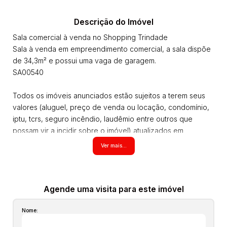
Descrição do Imóvel
Sala comercial à venda no Shopping Trindade
Sala à venda em empreendimento comercial, a sala dispõe
de 34,3m² e possui uma vaga de garagem.
SA00540
Todos os imóveis anunciados estão sujeitos a terem seus
valores (aluguel, preço de venda ou locação, condomínio,
iptu, tcrs, seguro incêndio, laudêmio entre outros que
possam vir a incidir sobre o imóvel) atualizados em
qualquer momento sem prévio aviso pois são aproximados,
Ver mais...
inclusive os itens no interior dos imóveis podem não
estarem mais com alguns moveis que aparecem nas fotos,
estas informações são de responsabilidade do proprietário
e poderão ser alteradas a qualquer momento. Solicite o
Agende uma visita para este imóvel
valor atualizado!
Nome: