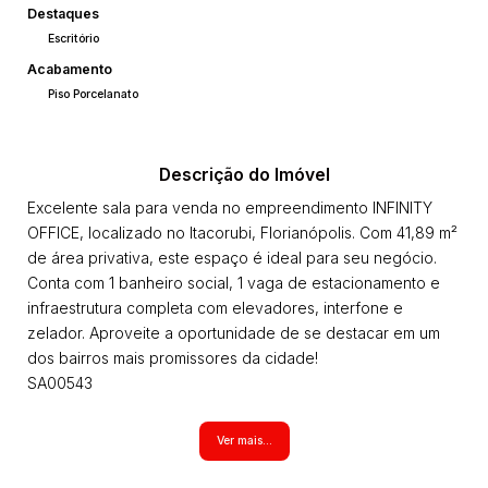
Destaques
Escritório
Acabamento
Piso Porcelanato
Descrição do Imóvel
Excelente sala para venda no empreendimento INFINITY
OFFICE, localizado no Itacorubi, Florianópolis. Com 41,89 m²
de área privativa, este espaço é ideal para seu negócio.
Conta com 1 banheiro social, 1 vaga de estacionamento e
infraestrutura completa com elevadores, interfone e
zelador. Aproveite a oportunidade de se destacar em um
dos bairros mais promissores da cidade!
SA00543
Todos os imóveis anunciados estão sujeitos a terem seus
Ver mais...
valores (aluguel, preço de venda ou locação, condomínio,
iptu, tcrs, seguro incêndio, laudêmio entre outros que