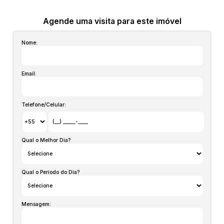
possam vir a incidir sobre o imóvel) atualizados em
qualquer momento sem prévio aviso pois são aproximados,
Agende uma visita para este imóvel
inclusive os itens no interior dos imóveis podem não
Nome:
estarem mais com alguns moveis que aparecem nas fotos,
estas informações são de responsabilidade do proprietário
e poderão ser alteradas a qualquer momento. Solicite o
Email:
valor atualizado.
Telefone/Celular:
Qual o Melhor Dia?
Qual o Período do Dia?
Mensagem: