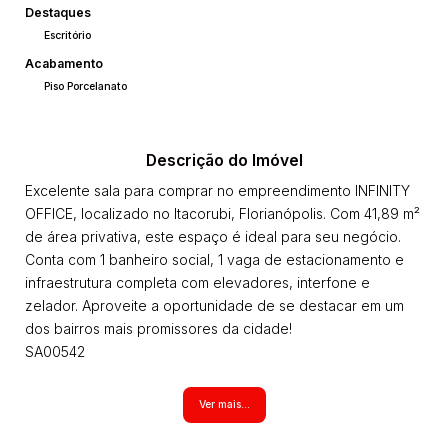
Destaques
Escritório
Acabamento
Piso Porcelanato
Descrição do Imóvel
Excelente sala para comprar no empreendimento INFINITY
OFFICE, localizado no Itacorubi, Florianópolis. Com 41,89 m²
de área privativa, este espaço é ideal para seu negócio.
Conta com 1 banheiro social, 1 vaga de estacionamento e
infraestrutura completa com elevadores, interfone e
zelador. Aproveite a oportunidade de se destacar em um
dos bairros mais promissores da cidade!
SA00542
Todos os imóveis anunciados estão sujeitos a terem seus
Ver mais...
valores (aluguel, preço de venda ou locação, condomínio,
iptu, tcrs, seguro incêndio, laudêmio entre outros que