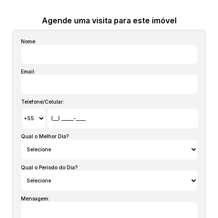
possam vir a incidir sobre o imóvel) atualizados em
qualquer momento sem prévio aviso pois são aproximados,
Agende uma visita para este imóvel
inclusive os itens no interior dos imóveis podem não
Nome:
estarem mais com alguns moveis que aparecem nas fotos,
estas informações são de responsabilidade do proprietário
e poderão ser alteradas a qualquer momento. Solicite o
Email:
valor atualizado.
Telefone/Celular:
Qual o Melhor Dia?
Qual o Período do Dia?
Mensagem: