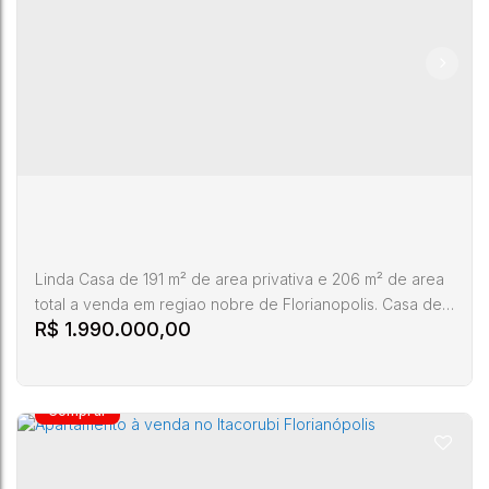
Casa a venda no itacorubi Florianópolis
Itacorubi
,
Florianópolis
,
Santa Catarina
,
Brasil
5
4
2
360m²
Linda Casa de 191 m² de area privativa e 206 m² de area
total a venda em regiao nobre de Florianopolis. Casa de
R$
1.990.000,00
2 andares que oferece espaços amplos e integrados
para toda a familia, com 3 salas e 1 lavabo no andar
terreo alem de uma grande area gourmet nos fundos
para reunioes com amigos e familia. Imovel com moveis
planejado e climatizado em todos os ambientes. Imovel
muito claro e arejado...