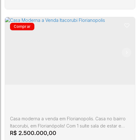
publica, as casas não podem ser financiadas porque não
possuem habite-se. Imóvel em excelente localização,
rodeado de verde, terreno plano entorno tranquilo.
TE00161 Todos os imóveis anunciados estão sujeitos a
terem seus valores...
Casa Venda Itacorubi Florianopolis
Itacorubi
,
Florianópolis
,
Santa Catarina
,
Brasil
6
4
2
1362m²
Casa moderna a venda em Florianopolis. Casa no bairro
Itacorubi, em Florianópolis! Com 1 suíte sala de estar e
R$
2.500.000,00
jantar e garagem para 4 carros, esta casa é perfeita para