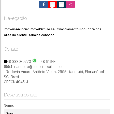
Itacorubi
,
Florianópolis
,
Santa Catarina
,
Brasil
Navegação
Imóveis
Anunciar imóvel
Simule seu financiamento
Blog
Sobre nós
3
4
2
540m²
Área do cliente
Trabalhe conosco
Contato
48 3380-0770
48 9164-
6554
financeiro@seiterimobiliaria.com
Rodovia Amaro Antônio Vieira
,
2995
,
Itacorubi
,
Florianópolis
,
SC
,
Brasil
CRECI: 4945-J
Deixe seu contato
Nome: