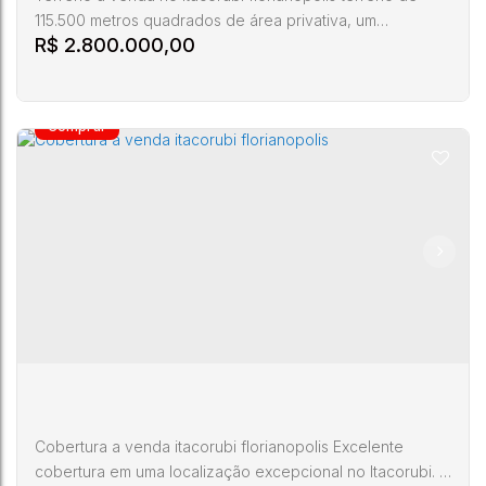
115.500 metros quadrados de área privativa, um
R$
2.800.000,00
verdadeiro paraíso natural incrustado no altamente
valorizado bairro Itacorubi. Este imóvel é uma raridade
absoluta, combinando a exuberância de uma vasta área
de preservação com a conveniência de estar a apenas
10 minutos do centro da cidade. Com dimensões
espetaculares, o terreno é o...
Terreno a venda itacorubi florianópolis
Itacorubi
,
Florianópolis
,
Santa Catarina
,
Brasil
115500m²
Cobertura a venda itacorubi florianopolis Excelente
cobertura em uma localização excepcional no Itacorubi. O