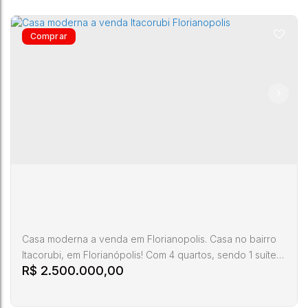
Terreno a venda Lagoa da Conceiçao
Florianopolis
Itacorubi
,
Florianópolis
,
Santa Catarina
,
Brasil
13750m²
Casa moderna a venda em Florianopolis. Casa no bairro
Itacorubi, em Florianópolis! Com 4 quartos, sendo 1 suíte,
R$
2.500.000,00
3 banheiros, 3 salas e garagem para 4 carros, esta casa é
perfeita para você e sua família, uma casa moderna,
construida em 2013. Com uma área total de 264m2 e