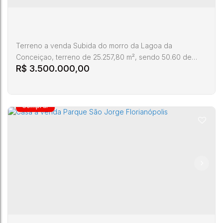
4
5
5
333m²
Terreno a venda Subida do morro da Lagoa da
Conceiçao, terreno de 25.257,80 m², sendo 50.60 de
R$
3.500.000,00
frente para Rodovia Admar Gonzaga e 513 metros de
prondidade aproximadamente, com viabilidade APL-E,
Estuda parceria para construçao. TE00172
Terreno a venda Lagoa da Conceição
Florianopolis
Itacorubi
,
Florianópolis
,
Santa Catarina
,
Brasil