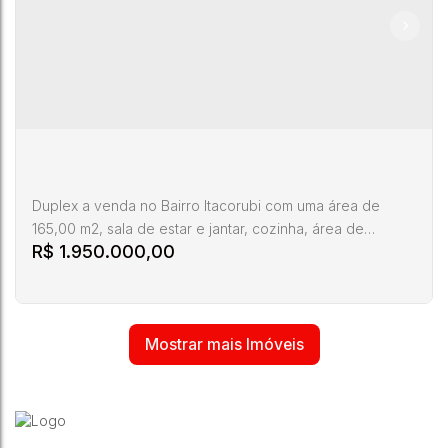
CEP:
Salvatina
Santa
88034-
,
Feliciana
,
Itacorubi
,
Florianópolis
,
,
Brasil
Catarina
600
dos
Santos
4
2
2
218m²
Duplex a venda no Bairro Itacorubi com uma área de
165,00 m2, sala de estar e jantar, cozinha, área de
R$
1.950.000,00
serviço separada, um lavabo, três suítes maravilhosas,
duas vagas de garagem cobertas, quintal encantador,
bairro tranquilo e seguro. Com fácil acesso a comércios,
escolas e transporte público, você terá tudo o que
precisa ao seu alcance. Entre em contato conosco agora
Mostrar mais Imóveis
mesmo e agende...
Casa a venda parque São Jorge Florianópolis