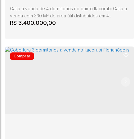
Casa a venda de 4 dormitórios no bairro Itacorubi Casa a
venda com 330 M² de área útil distribuídos em 4
R$
3.400.000,00
dormitórios sendo 2 suítes, uma delas com banheira de
hidromassagem, cozinha, área de serviço, ampla sala
para dois ambientes, 5 banheiros, mezanino, despensa e
quarto de empregada com banheiro. O imóvel conta
também com 4 vagas de garagem, área de lazer com
churrasqueira e...
casa a venda Florianopolis
Itacorubi
,
Florianópolis
,
Santa Catarina
,
Brasil
4
5
330m²