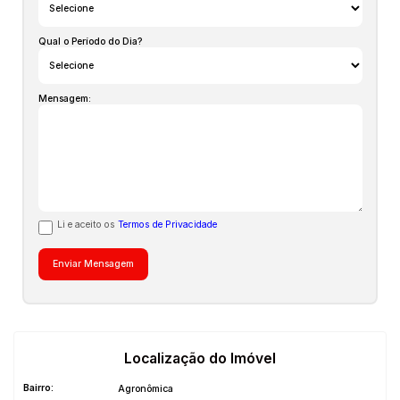
Apartamento estará disponível a partir de 10/10/2023, com
possibilidade de alteração dessa data.
Qual o Período do Dia?
Mensagem:
Li e aceito os
Termos de Privacidade
Localização do Imóvel
Bairro:
Agronômica