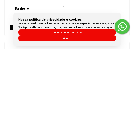
1
Banheiro:
1
Vaga:
Nossa política de privacidade e cookies
Nosso site utiliza cookies para melhorar a sua experiência na navegação.
Não Mobiliado
Mobílias:
Você pode alterar suas configurações de cookies através do seu navegador.
Termos de Privacidade
Aceito
Medidas do Imóvel
Área Total:
65 m²
Área Útil:
47 m²
Dúvidas? Nós ligamos!
Atendimento pelo
WhatsApp