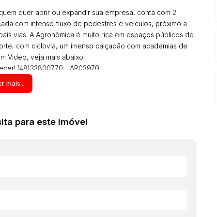
 quem quer abrir ou expandir sua empresa, conta com 2
çada com intenso fluxo de pedestres e veículos, próximo a
ipais vias. A Agronômica é muito rica em espaços públicos de
r Norte, com ciclovia, um imenso calçadão com academias de
om Video, veja mais abaixo
hecer! (48)33800770 - AP03970
s valores (aluguel, preço de venda, condomínio, iptu, tcrs,
r mais...
 a incidir sobre o imóvel) atualizados em qualquer momento
tens no interior dos imóveis podem não estarem mais com
ões são de responsabilidade do proprietário e poderão ser
ta para este imóvel
do.