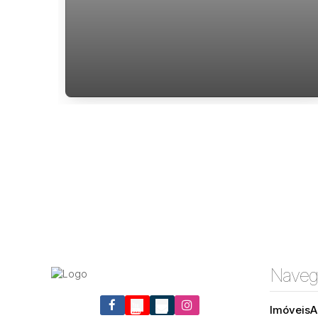
Apartamento de 3 dormitorios para
locação Agronomica
Naveg
Imóveis
A