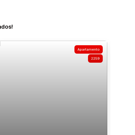
ados!
Apartamento
2259