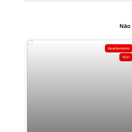
Não 
Apartamento
1501