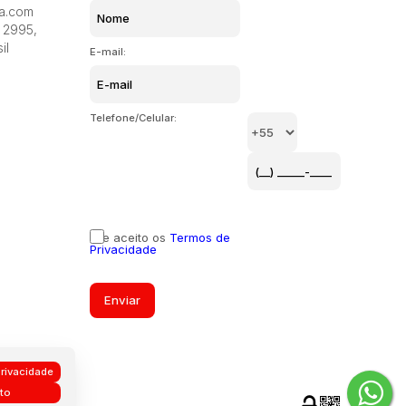
Lagoa da Conceição, Florianópolis, Santa Catarina,
ia.com
Brasil
Agronômic
2995
,
il
E-mail:
Telefone/Celular:
Li e aceito os
Termos de
Privacidade
rivacidade
to