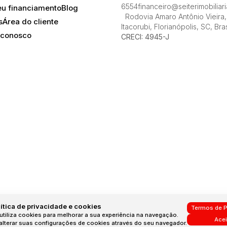
Lagoa da Conceição, Florianópolis, Santa Catarina,
6554
financeiro@seiterimobiliar
eu financiamento
Blog
Brasil
Rodovia Amaro Antônio Vieira
,
s
Área do cliente
Itacorubi
,
Florianópolis
,
SC
,
Bras
 conosco
CRECI: 4945-J
ítica de privacidade e cookies
Termos de P
utiliza cookies para melhorar a sua experiência na navegação.
Acei
lterar suas configurações de cookies através do seu navegador.