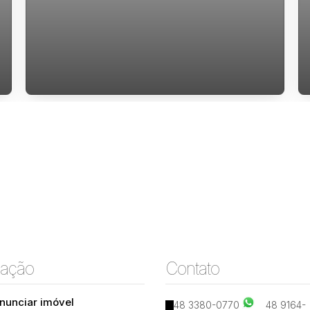
Kitnet para alugar na lagoa da conceicao
ação
Contato
nunciar imóvel
48 3380-0770
48 9164-