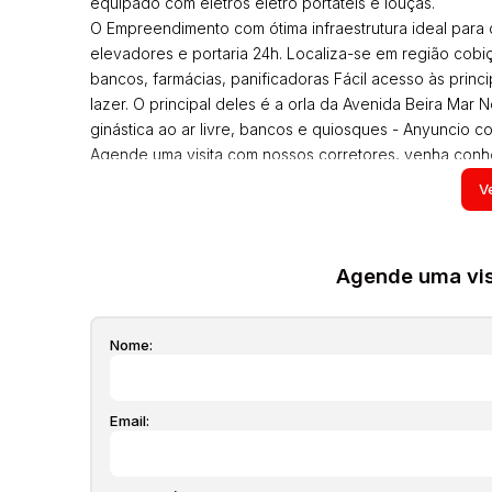
equipado com eletros eletro portáteis e louças.
O Empreendimento com ótima infraestrutura ideal para
elevadores e portaria 24h. Localiza-se em região cobi
bancos, farmácias, panificadoras Fácil acesso às princ
lazer. O principal deles é a orla da Avenida Beira Ma
ginástica ao ar livre, bancos e quiosques - Anyuncio c
Agende uma visita com nossos corretores, venha con
Todos os imóveis anunciados estão sujeitos a terem seu
Ve
seguro incêndio, laudêmio entre outros que possam vir
sem prévio aviso pois são aproximados, inclusive os i
alguns moveis que aparecem nas fotos, estas informaç
Agende uma visi
alteradas a qualquer momento. Solicite o valor atualiza
Nome:
Email: