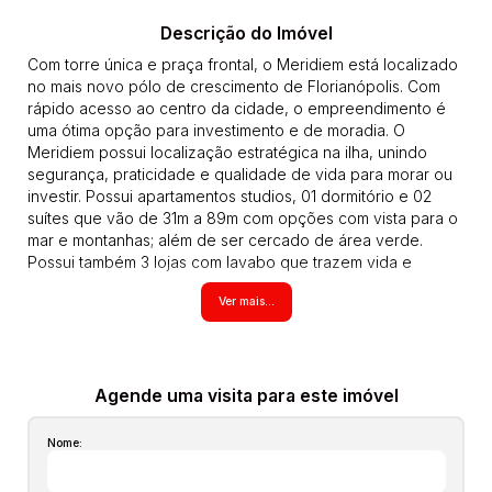
Descrição do Imóvel
Com torre única e praça frontal, o Meridiem está localizado
no mais novo pólo de crescimento de Florianópolis. Com
rápido acesso ao centro da cidade, o empreendimento é
uma ótima opção para investimento e de moradia. O
Meridiem possui localização estratégica na ilha, unindo
segurança, praticidade e qualidade de vida para morar ou
investir. Possui apartamentos studios, 01 dormitório e 02
suítes que vão de 31m a 89m com opções com vista para o
mar e montanhas; além de ser cercado de área verde.
Possui também 3 lojas com lavabo que trazem vida e
comodidade ao empreendimento. O residencial conta um
Ver mais...
com Lounge no hall de entrada com mesas e sofás para
reuniões rápidas e estudos interativos, junto à praticidade
do sistema Grab & Go, bicicletário, infraestrutura exclusiva
para carregamento de carro elétricos, piscina com vista
para o mar, churrasqueira, espaço gourmet, sunset place,
Agende uma visita para este imóvel
pet place com circuito, spazio pizza com forno a lenha,
espaço gamer que pode ser utilizado também como sala
Nome:
de cinema e toda essa área de lazer na cobertura com uma
vista excepcional. O apartamento possui 88,48M2 de área