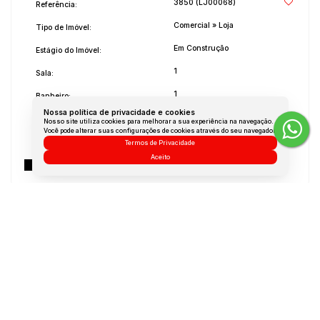
3850
(LJ00068)
Referência:
Comercial
»
Loja
Tipo de Imóvel:
Em Construção
Estágio do Imóvel:
1
Sala:
1
Banheiro:
Nossa política de privacidade e cookies
1
Vaga:
Nosso site utiliza cookies para melhorar a sua experiência na navegação.
Você pode alterar suas configurações de cookies através do seu navegador.
2023
Ano de Construção:
Termos de Privacidade
Aceito
Não Mobiliado
Mobílias:
Medidas do Imóvel
Área Total:
27 m²
Área Útil:
27 m²
Dúvidas? Nós ligamos!