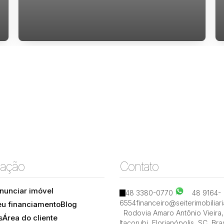
Loja comercial com area privativa de 107
M no bairro João Paulo a venda.
ação
Contato
nunciar imóvel
48 3380-0770
48 9164-
6554
financeiro@seiterimobiliar
eu financiamento
Blog
João Paulo, Florianópolis, Santa Catarina, Brasil
Rodovia Amaro Antônio Vieira
,
s
Área do cliente
Itacorubi
,
Florianópolis
,
SC
,
Bras