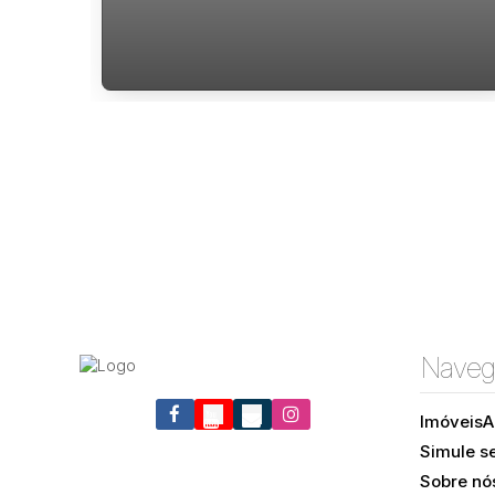
Loja a venda trindade florianópolis
Naveg
Imóveis
A
Simule s
Trindade, Florianópolis, Santa Catarina, Brasil
Sobre nó