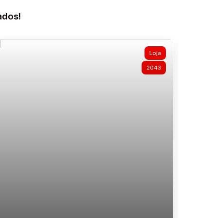
ados!
Loja
2043