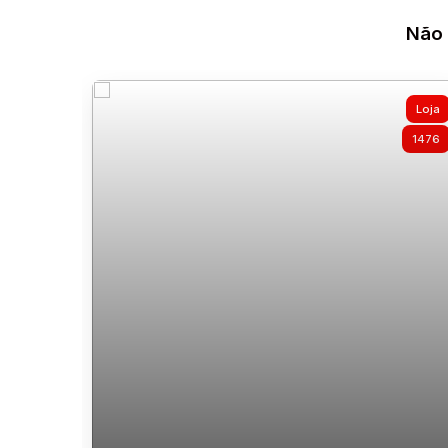
Não 
Loja
1476