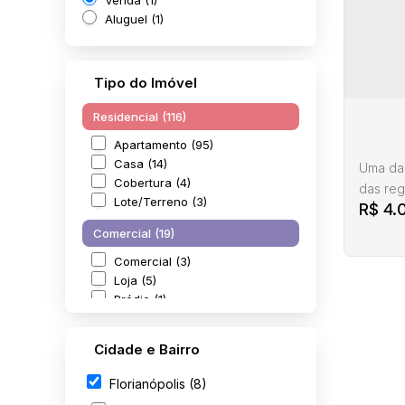
Aluguel (1)
Tipo do Imóvel
Residencial (116)
Apartamento (95)
Casa (14)
Uma das
Cobertura (4)
das reg
Lote/Terreno (3)
R$
4.
terreno
uso com
Comercial (19)
demanda
Comercial (3)
metros 
Loja (5)
Hospital
Prédio (1)
Salas Comerciais (10)
Cidade e Bairro
Rural (1)
Terre
Terreno (1)
Florianópolis (8)
Tr