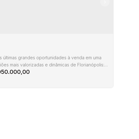
 últimas grandes oportunidades à venda em uma
iões mais valorizadas e dinâmicas de Florianópolis:
050.000,00
 plano com 432m² (12 x 36m), com viabilidade para
ercial, residencial ou misto, em área de altíssima
 e grande fluxo urbano. Localizado a apenas 150
da Academia da Polícia Militar, próximo da UFSC,
 Universitário, Shopping Vila Romana,...
no à venda na Trindade Florianópolis
indade
,
Florianópolis
,
Santa Catarina
,
Brasil