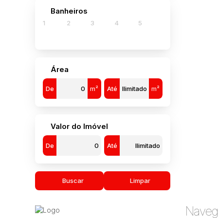
Banheiros
1
2
3
4
5
Área
De
m²
Até
m²
Valor do Imóvel
De
Até
Buscar
Limpar
Naveg