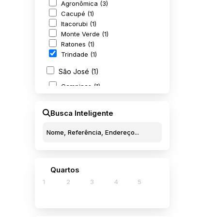
Agronômica (3)
Cacupé (1)
Itacorubi (1)
Monte Verde (1)
Ratones (1)
432
Trindade (1)
São José (1)
Campinas (1)
Busca Inteligente
Quartos
1
2
3
4
5