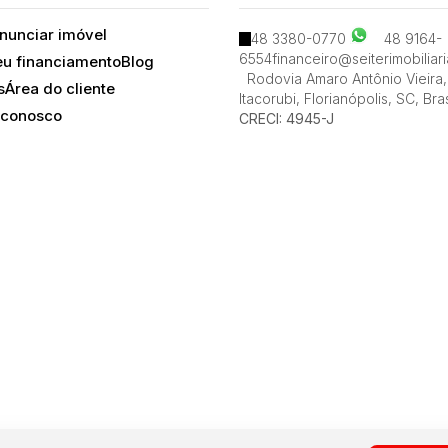
nunciar imóvel
48 3380-0770
48 9164-
6554
financeiro@seiterimobiliar
eu financiamento
Blog
Rodovia Amaro Antônio Vieira
,
s
Área do cliente
Itacorubi
,
Florianópolis
,
SC
,
Bras
 conosco
CRECI: 4945-J