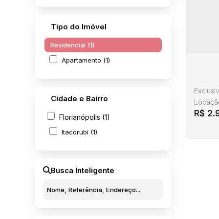
Tipo do Imóvel
Residencial (1)
Apartamento (1)
Exclusi
Cidade e Bairro
Locação
R$
2.
Apartam
Florianópolis (1)
2 ambie
Itacorubi (1)
separad
apartam
somente
piscina..
Busca Inteligente
Apar
It