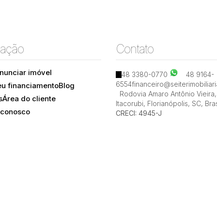
ação
Contato
nunciar imóvel
48 3380-0770
48 9164-
6554
financeiro@seiterimobiliar
eu financiamento
Blog
Rodovia Amaro Antônio Vieira
,
s
Área do cliente
Itacorubi
,
Florianópolis
,
SC
,
Bras
 conosco
CRECI: 4945-J