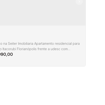
vo na Seiter Imobiliaria Apartamento residencial para
 Itacorubi Florianópolis frente a udesc com
990,00
ento de 3 dormitórios 97m²- sendo 1 suíte, sala para
ntes, sacada , apartamento bem iluminado, cozinha
a e area de serviço 2 banheiros, 1 vaga,
ento com 97,00 m² útil, prédio sem elevador,
 escadas, condomínio com portaria zelador
.
tamento 3 dormitorios frente da udesc
acorubi
,
Florianópolis
,
Santa Catarina
,
Brasil