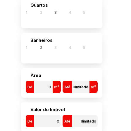
Quartos
1
2
3
4
5
3
Banheiros
1
2
3
4
5
Área
De
m²
Até
m²
Valor do Imóvel
De
Até