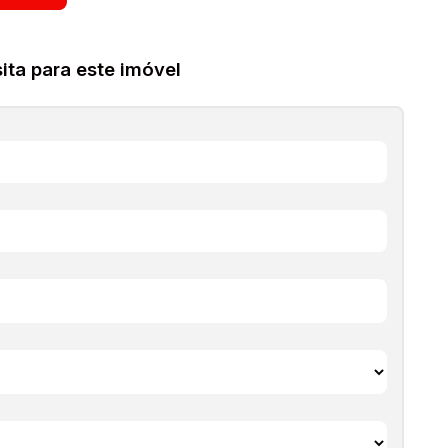
us valores (aluguel, preço de venda ou locação,
 outros que possam vir a incidir sobre o imóvel) atualizados
ta para este imóvel
mados, inclusive os itens no interior dos imóveis podem não
os, estas informações são de responsabilidade do
o. Solicite valores atualizados