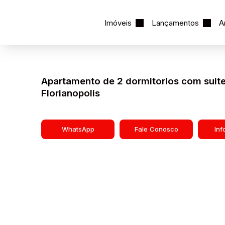
Imóveis
Lançamentos
A
Ver Tudo
Ver Tudo
Ocupação 2 pessoas
Fechar Menu
Apartamentos 02 Dorm.
Apartamentos 03 Dorm.
Apartamentos 04 Dorm. ou +
Apartamentos Alto Padrão
Apartamentos Quadra Mar
Apartamentos Frente Mar
Ver Tudo
Casas 01 Dorm.
Casas 02 Dorm.
Casas 03 Dorm.
Casas 04 Dorm. ou +
Casas em Condomínio
Ver Tudo
Ver Tudo
Armazém / Galpão / Garagem
Residencial e Comercial
Escritório / Hotel
A partir de R$1.000.000
De R$500.000 Até R$1.000.000
Imóveis até R$500.000
Terrenos / Lotes
Chácaras / Fazendas
Ver Tudo
Com 01 Dorm.
Com 02 Dorm.
Ver Tudo
Com 03 Dorm.
Com 04 Dorm. ou +
Casas em Condomínio
Ver Tudo
A partir de R$1.000.000
De R$500.000 Até R$1.000.000
Imóveis até R$500.000
Apartamento de 2 dormitorios com suite
Florianopolis
WhatsApp
Fale Conosco
In