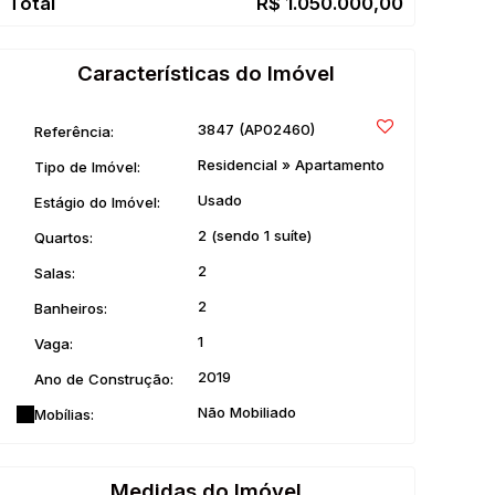
R$
1.050.000,00
Características do Imóvel
3847
(AP02460)
Referência:
Residencial
»
Apartamento
Tipo de Imóvel:
Usado
Estágio do Imóvel:
2 (sendo 1 suíte)
Quartos:
2
Salas:
2
Banheiros:
1
Vaga:
2019
Ano de Construção:
Não Mobiliado
Mobílias:
Medidas do Imóvel