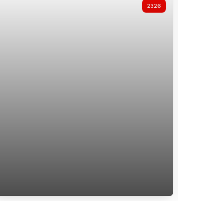
2326
Apartamento de 3 Dormitórios a Venda
Aparta
no Bairro Coqueiros
Proxim