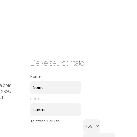
Deixe seu contato
Nome:
ia.com
Coqueiros, Florianópolis, Santa Catarina, Brasil
Trindade,
2995
,
il
E-mail:
Telefone/Celular: