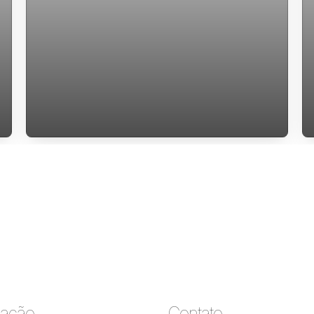
Sobrado 4 dormitorios possui suite com
closet e edicula para venda
ação
Contato