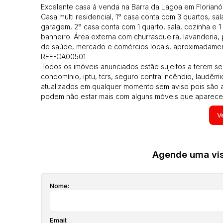
Excelente casa à venda na Barra da Lagoa em Florianóp
Casa multi residencial, 1° casa conta com 3 quartos, s
garagem, 2° casa conta com 1 quarto, sala, cozinha e 1
banheiro. Área externa com churrasqueira, lavanderia, p
de saúde, mercado e comércios locais, aproximadament
REF-CA00501
Todos os imóveis anunciados estão sujeitos a terem se
condomínio, iptu, tcrs, seguro contra incêndio, laudêmi
atualizados em qualquer momento sem aviso pois são ap
podem não estar mais com alguns móveis que aparecem
proprietário e poderão ser alteradas a qualquer momento
Ve
Agende uma visi
Nome:
Email: