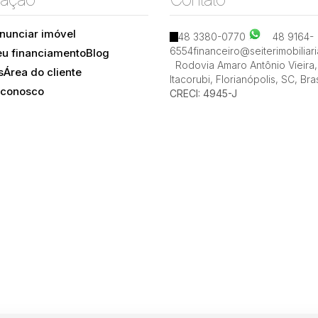
nunciar imóvel
48 3380-0770
48 9164-
Ingleses do Rio Vermelho, Florianópolis, Santa
6554
financeiro@seiterimobiliar
eu financiamento
Blog
Catarina, Brasil
Rodovia Amaro Antônio Vieira
,
s
Área do cliente
Itacorubi
,
Florianópolis
,
SC
,
Bras
 conosco
CRECI: 4945-J