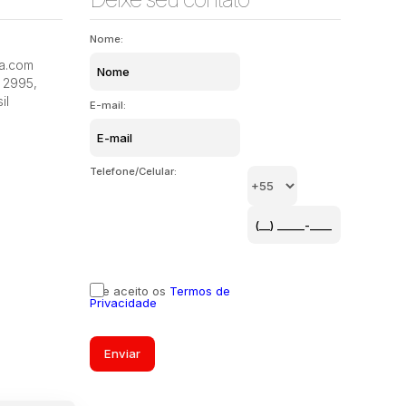
Nome:
Santo Ant
ia.com
José Mendes, Florianópolis, Santa Catarina, Brasil
Catarina,
2995
,
il
E-mail:
Telefone/Celular:
Li e aceito os
Termos de
Privacidade