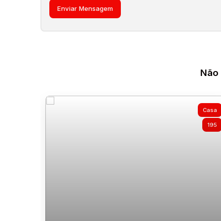
Não 
Casa
195