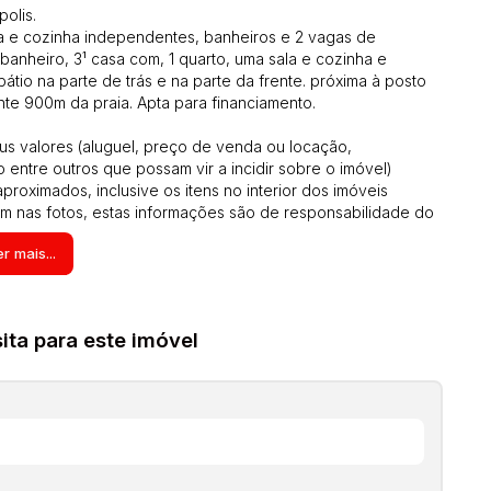
olis.
ala e cozinha independentes, banheiros e 2 vagas de
 banheiro, 3¹ casa com, 1 quarto, uma sala e cozinha e
átio na parte de trás e na parte da frente. próxima à posto
e 900m da praia. Apta para financiamento.
us valores (aluguel, preço de venda ou locação,
o entre outros que possam vir a incidir sobre o imóvel)
roximados, inclusive os itens no interior dos imóveis
 nas fotos, estas informações são de responsabilidade do
. Solicite o valor atualizado.
r mais...
ta para este imóvel