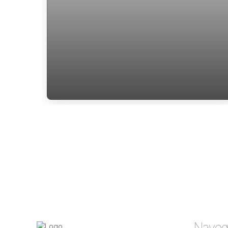
Casa a venda com 3 dormitórios
Fortaleza da Barra da Lagoa em
Florianópolis
Naveg