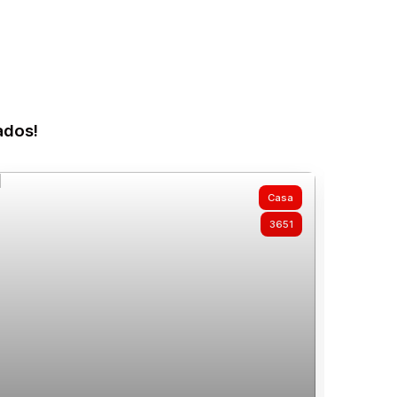
ados!
Casa
3651