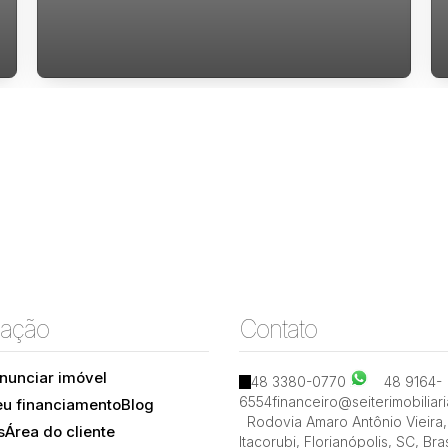
Casa a venda com 4 quartos sendo 4
suítes, 5 banheiros e 5 vagas de garagem,
com area total de 279m²
ação
Contato
nunciar imóvel
48 3380-0770
48 9164-
6554
financeiro@seiterimobiliar
eu financiamento
Blog
Trindade, Florianópolis, Santa Catarina, Brasil
Rodovia Amaro Antônio Vieira
,
s
Área do cliente
Itacorubi
,
Florianópolis
,
SC
,
Bras