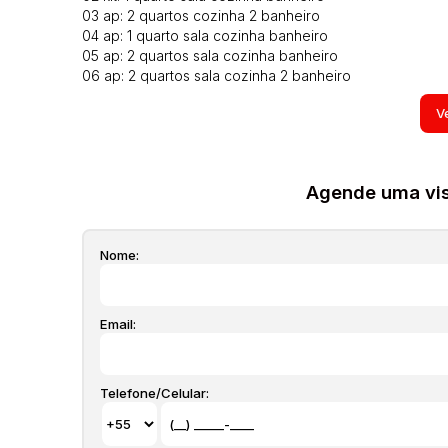
03 ap: 2 quartos cozinha 2 banheiro
04 ap: 1 quarto sala cozinha banheiro
05 ap: 2 quartos sala cozinha banheiro
06 ap: 2 quartos sala cozinha 2 banheiro
07 cobertura: 2 quartos sala cozinha 2 banheiros
Ve
Area privativa de 350,00m² ( informação direta do propr
ref. CA00408
Todos os imóveis anunciados estão sujeitos a terem seu
seguro incêndio obrigatório, laudêmio entre outros que
Agende uma visi
qualquer momento sem prévio aviso pois são aproximado
estarem mais com alguns moveis que aparecem nas fot
proprietário e poderão ser alteradas a qualquer momento
Nome:
Email:
Telefone/Celular: