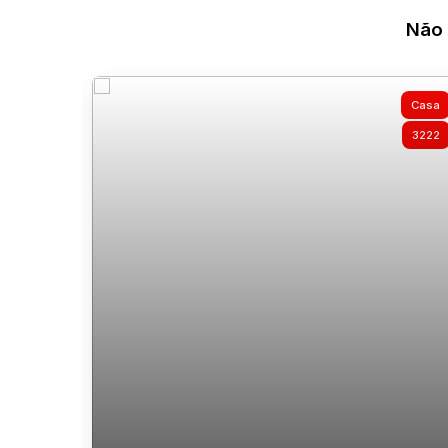
Não 
Casa
3222
Casa à venda na Barra da Lagoa em