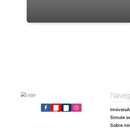
Florianópolis.
Naveg
Imóveis
A
RUA ESTRELA DO MAR, 88061-350, Barra da Lagoa,
Simule s
Florianópolis, Santa Catarina, Brasil
Sobre nó