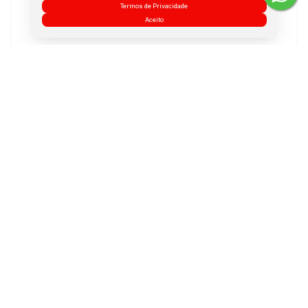
6
Termos de Privacidade
Banheiros:
Aceito
1
Vaga:
2010
Ano de Construção:
Mobiliado
Mobílias:
Medidas do Imóvel
Área Total:
250 m²
Área Privada:
250 m²
Área Útil:
250 m²
Terreno:
250 m²
Dúvidas? Nós ligamos!