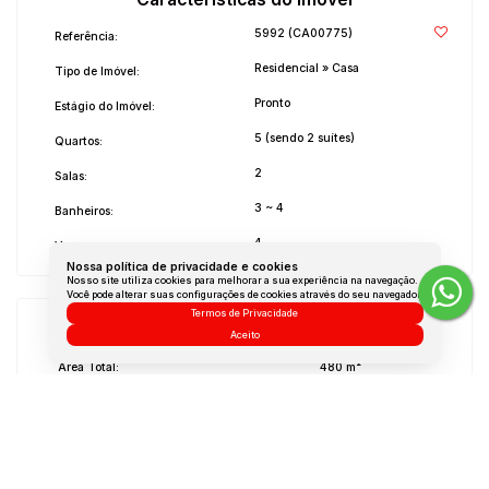
5992
(CA00775)
Referência:
Residencial
»
Casa
Tipo de Imóvel:
Pronto
Estágio do Imóvel:
5 (sendo 2 suítes)
Quartos:
2
Salas:
3 ~ 4
Banheiros:
4
Vagas:
Nossa política de privacidade e cookies
Nosso site utiliza cookies para melhorar a sua experiência na navegação.
Você pode alterar suas configurações de cookies através do seu navegador.
Termos de Privacidade
Medidas do Imóvel
Aceito
Área Total:
480 m²
Área Privada:
300 m²
Área Útil:
300 m²