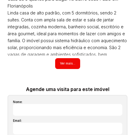
Florianópolis
Linda casa de alto padrão, com 5 dormitórios, sendo 2
suítes. Conta com ampla sala de estar e sala de jantar
integradas, cozinha moderna, banheiro social, escritório e
área gourmet, ideal para momentos de lazer com amigos e
família. O imóvel possui sistema hidráulico com aquecimento
solar, proporcionando mais eficiência e economia. São 2
vagas de garagem e ambientes sofisticados, bem
distribuídos e com excelente iluminação natural.
Ver mais...
Sobre a localização:
Localizada no bairro João Paulo, região nobre de
Florianópolis, com fácil acesso às principais vias da cidade,
próxima a comércios, escolas, supermercados, clínicas,
Agende uma visita para este imóvel
farmácias, restaurantes e serviços em geral.
Nome:
Agende sua visita, código do imóvel
Todos os imóveis anunciados estão sujeitos a terem seus
valores (aluguel, preço de venda ou locação, condomínio,
Email:
iptu, tcrs, vistoria, seguro incêndio, laudêmio entre outros
que possam vir a incidir sobre o imóvel) atualizados em