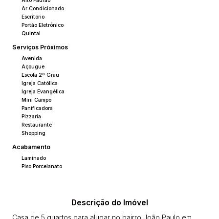
Alto Padrão
Ar Condicionado
Escritório
Portão Eletrônico
Quintal
Serviços Próximos
Avenida
Açougue
Escola 2º Grau
Igreja Católica
Igreja Evangélica
Mini Campo
Panificadora
Pizzaria
Restaurante
Shopping
Acabamento
Laminado
Piso Porcelanato
Descrição do Imóvel
Casa de 5 quartos para alugar no bairro João Paulo em