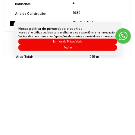
4
Banheiros:
1980
Ano de Construção:
Não Mobiliado
Mobílias:
Nossa política de privacidade e cookies
Nosso site utiliza cookies para melhorar a sua experiência na navegação.
Você pode alterar suas configurações de cookies através do seu navegador.
Termos de Privacidade
Medidas do Imóvel
Aceito
Área Total:
215 m²
Área Privada:
215 m²
Área Útil:
108 m²
Terreno:
215 m²
Dúvidas? Nós ligamos!
Atendimento pelo
WhatsApp