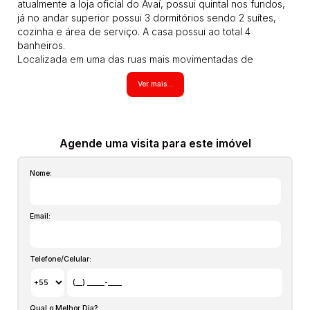
atualmente a loja oficial do Avaí, possui quintal nos fundos,
já no andar superior possui 3 dormitórios sendo 2 suítes,
cozinha e área de serviço. A casa possui ao total 4
banheiros.
Localizada em uma das ruas mais movimentadas de
Florianópolis, a Rua Conselheiro Mafra, essa imóvel é ideal
Ver mais...
para você que possui um comércio ou quer expandir seus
negócios em Floripa.
Agende sua visita.
CA00568
Todos os imóveis anunciados estão sujeitos a terem seus
Agende uma visita para este imóvel
valores (aluguel, preço de venda ou locação, condomínio,
iptu, tcrs, seguro incêndio, laudêmio entre outros que
Nome:
possam vir a incidir sobre o imóvel) atualizados em
qualquer momento sem prévio aviso pois são aproximados,
inclusive os itens no interior dos imóveis podem não
Email:
estarem mais com alguns moveis que aparecem nas fotos,
estas informações são de responsabilidade do proprietário
e poderão ser alteradas a qualquer momento. Solicite
Telefone/Celular:
valores atualizados.
Qual o Melhor Dia?