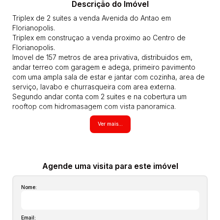
Descrição do Imóvel
Triplex de 2 suites a venda Avenida do Antao em
Florianopolis.
Triplex em construçao a venda proximo ao Centro de
Florianopolis.
Imovel de 157 metros de area privativa, distribuidos em,
andar terreo com garagem e adega, primeiro pavimento
com uma ampla sala de estar e jantar com cozinha, area de
serviço, lavabo e churrasqueira com area externa.
Segundo andar conta com 2 suites e na cobertura um
rooftop com hidromasagem com vista panoramica.
Consulte, Agende uma visita vamos conhecer. CA00607
Ver mais...
Todos os imóveis anunciados estão sujeitos a terem seus
valores (aluguel, preço de venda, condomínio, iptu, tcrs,
seguro incêndio obrigatório, laudêmio entre outros que
possam vir a incidir sobre o imóvel) atualizados em
qualquer momento sem prévio aviso pois são aproximados,
Agende uma visita para este imóvel
inclusive os itens no interior dos imóveis podem não
estarem mais com alguns moveis que aparecem nas fotos,
Nome:
estas informações são de responsabilidade do proprietário
e poderão ser alteradas a qualquer momento. Solicite o
valor atualizado.
Email: