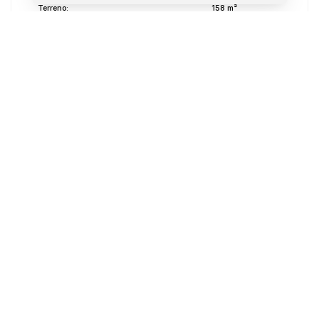
Terreno:
158 m²
Dúvidas? Nós ligamos!
Atendimento pelo
WhatsApp
Não é o que você queria? Veja estes imóveis
relacionados!
Casa
2558