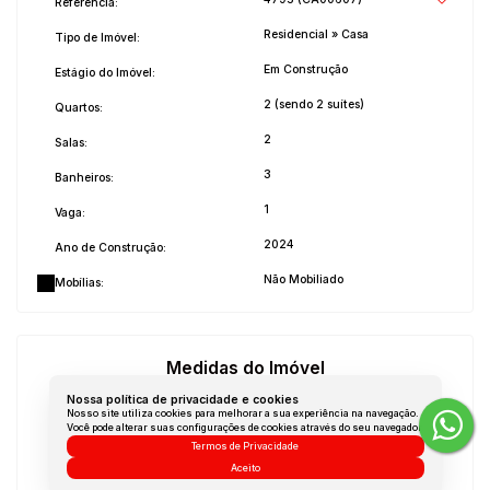
Referência:
Residencial
»
Casa
Tipo de Imóvel:
Em Construção
Estágio do Imóvel:
2 (sendo 2 suítes)
Quartos:
2
Salas:
3
Banheiros:
1
Vaga:
2024
Ano de Construção:
Não Mobiliado
Mobílias:
Medidas do Imóvel
Nossa política de privacidade e cookies
Área Total:
158 m²
Nosso site utiliza cookies para melhorar a sua experiência na navegação.
Você pode alterar suas configurações de cookies através do seu navegador.
Área Privada:
158 m²
Termos de Privacidade
Área Útil:
Aceito
158 m²