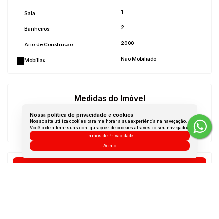
1
Sala:
2
Banheiros:
2000
Ano de Construção:
Não Mobiliado
Mobílias:
Medidas do Imóvel
Área Total:
90 m²
Nossa política de privacidade e cookies
Nosso site utiliza cookies para melhorar a sua experiência na navegação.
Você pode alterar suas configurações de cookies através do seu navegador.
Área Útil:
90 m²
Termos de Privacidade
Aceito
Dúvidas? Nós ligamos!
Atendimento pelo
WhatsApp