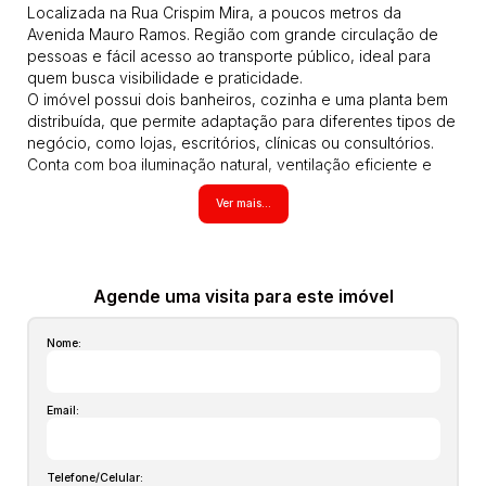
Localizada na Rua Crispim Mira, a poucos metros da
Avenida Mauro Ramos. Região com grande circulação de
pessoas e fácil acesso ao transporte público, ideal para
quem busca visibilidade e praticidade.
O imóvel possui dois banheiros, cozinha e uma planta bem
distribuída, que permite adaptação para diferentes tipos de
negócio, como lojas, escritórios, clínicas ou consultórios.
Conta com boa iluminação natural, ventilação eficiente e
estrutura compatível com instalações modernas. 90m² de
Ver mais...
área privativa, 2 banheiros, Cozinha, forno a lenha
Iluminação e ventilação naturais, localização estratégica
com alto fluxo, estrutura flexível para diversos usos.
Entre em contato para mais informações e agende uma
visita.
Agende uma visita para este imóvel
LJ00106 Ligue agora e agende já sua visita 48 33800770
Todos os imóveis anunciados estão sujeitos a terem seus
Nome:
valores (aluguel, preço de venda, condomínio, iptu, tcrs,
seguro incêndio obrigatorio, laudêmio entre outros que
possam vir a incidir sobre o imóvel) atualizados em
Email:
qualquer momento sem prévio aviso pois são aproximados,
inclusive os itens no interior dos imóveis podem não
estarem mais com alguns moveis que aparecem nas fotos,
Telefone/Celular: