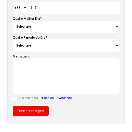
estas informações são de responsabilidade do proprietário
e poderão ser alteradas a qualquer momento. Solicite o
valor atualizado.
Qual o Melhor Dia?
Qual o Período do Dia?
Mensagem:
Li e aceito os
Termos de Privacidade