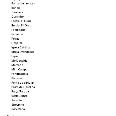
Banca de revistas
Banco
Cinemas
Cursinho
Escola 1º Grau
Escola 2º Grau
Faculdade
Farmácia
Feiras
Hospital
Igreja Católica
Igreja Evangélica
Lojas
Mc Donalds
Mercado
Mini Campo
Panificadora
Pizzaria
Ponto de circular
Posto de Gasolina
Praça/Parque
Restaurante
Sacolão
Shopping
Sorveteria