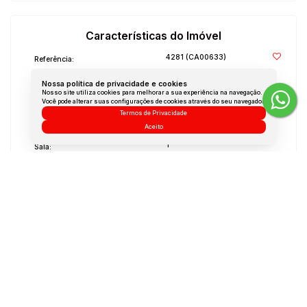
Características do Imóvel
4281
(CA00633)
Referência:
Residencial
»
Casa
Tipo de Imóvel:
Nossa política de privacidade e cookies
Nosso site utiliza cookies para melhorar a sua experiência na navegação.
Usado
Você pode alterar suas configurações de cookies através do seu navegador.
Estágio do Imóvel:
Termos de Privacidade
3 (sendo 1 suíte)
Quartos:
Aceito
1
Sala:
2
Banheiros:
1
Vaga:
1989
Ano de Construção:
Não Mobiliado
Mobílias:
Medidas do Imóvel