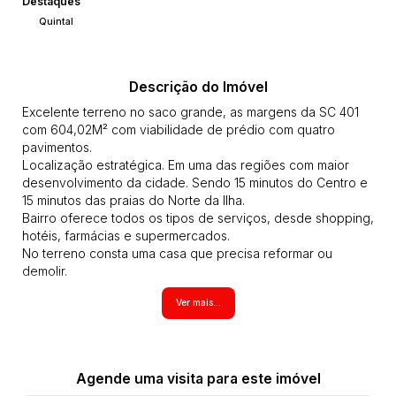
Destaques
Quintal
Descrição do Imóvel
Excelente terreno no saco grande, as margens da SC 401
com 604,02M² com viabilidade de prédio com quatro
pavimentos.
Localização estratégica. Em uma das regiões com maior
desenvolvimento da cidade. Sendo 15 minutos do Centro e
15 minutos das praias do Norte da Ilha.
Bairro oferece todos os tipos de serviços, desde shopping,
hotéis, farmácias e supermercados.
No terreno consta uma casa que precisa reformar ou
demolir.
são 3 dormitórios, sala, cozinha, área de serviço e dois
Ver mais...
banheiros.
Vagas para até 2 veículos.
Possibilidade de unificar mais um terreno com 720,02 m²
com viabilidade de mais 4 pavimentos totalizando
1.324,02M².
Agende uma visita para este imóvel
Possibilidade de permuta será analisada.