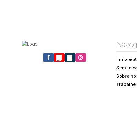
Naveg
Imóveis
A
Simule s
Itacorubi, Florianópolis, Santa Catarina, Brasil
Sobre nó
Trabalhe