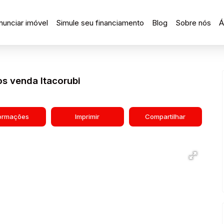
nunciar imóvel
Simule seu financiamento
Blog
Sobre nós
Á
os venda Itacorubi
formações
Imprimir
Compartilhar