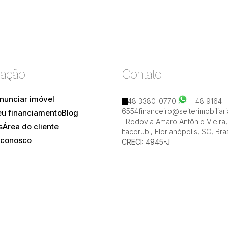
ação
Contato
nunciar imóvel
48 3380-0770
48 9164-
6554
financeiro@seiterimobiliar
eu financiamento
Blog
Itacorubi, Florianópolis, Santa Catarina, Brasil
Rodovia Amaro Antônio Vieira
,
s
Área do cliente
Itacorubi
,
Florianópolis
,
SC
,
Bras
 conosco
CRECI: 4945-J