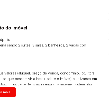
ão do Imóvel
nópolis
ira sendo 2 suítes, 3 salas, 2 banheiros, 2 vagas com
s valores (aluguel, preço de venda, condomínio, iptu, tcrs,
utros que possam vir a incidir sobre o imóvel) atualizados em
s, inclusive os itens no interior dos imóveis podem não
os, estas informações são de responsabilidade do
r mais...
. Solicite o valor atualizado.