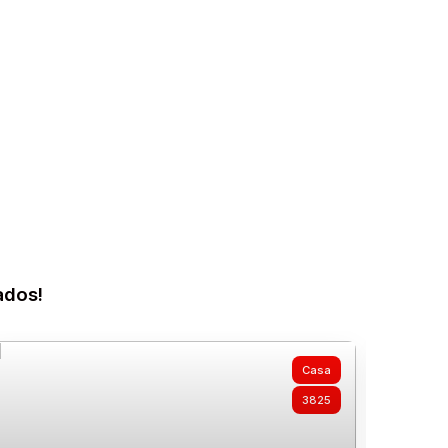
ados!
Casa
3825