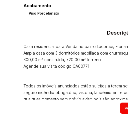
Acabamento
Piso Porcelanato
Descriç
Casa residencial para Venda no bairro Itacorubi, Floria
Ampla casa com 3 dormitórios mobiliada com churrasque
300,00 m² construída, 720,00 m² terreno
Agende sua visita código CA00771
Todos os imóveis anunciados estão sujeitos a terem seu
seguro incêndio obrigatório, vistoria, laudêmio entre o
qualquer momento sem prévio aviso pois são aproximado
estarem mais com alguns moveis que aparecem nas fot
Ve
proprietário e poderão ser alteradas a qualquer momento