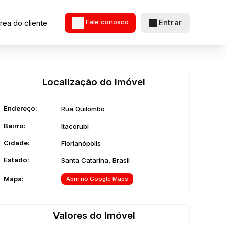
Entrar
rea do cliente
Fale conosco
Localização do Imóvel
Endereço:
Rua Quilombo
Bairro:
Itacorubi
Cidade:
Florianópolis
Estado:
Santa Catarina, Brasil
Mapa:
Abrir no Google Maps
Valores do Imóvel