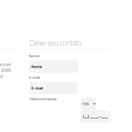
Deixe seu contato
Nome:
ia.com
Itacorubi, Florianópolis, Santa Catarina, Brasil
Itacorubi
2995
,
il
E-mail:
Telefone/Celular: