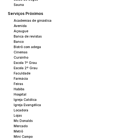
Sauna
Serviços Próximos
Academias de ginástica
Avenida
Açougue
Banca de revistas
Banco
Bistrô com adega
Cinemas
Cursinho
Escola 1º Grau
Escola 2º Grau
Faculdade
Farmácia
Feiras
Habibs
Hospital
Igreja Católica
Igreja Evangélica
Locadora
Lojas
Mc Donalds
Mercado
Metrô
Mini Campo