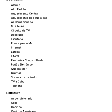
Alarme
Alto Padrão
Aquecimento Central
Aquecimento de agua a gas
Ar Condicionado
Bicicletário
Circuito de TV
Decorado
Escritório
Frente para o Mar
Internet
Lareira
Litoral
Parabólica Compartilhada
Portão Eletrônico
Quadra Mar
Quintal
Sistema de Incêndio
TV a Cabo
Telefone
Estrutura
Ar condicionado
Copa
Cozinha
Cozinha Americana