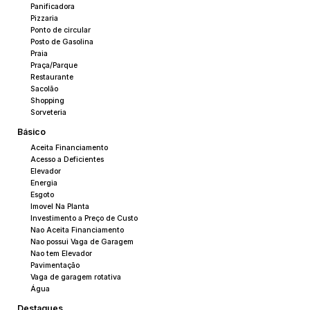
Panificadora
Pizzaria
Ponto de circular
Posto de Gasolina
Praia
Praça/Parque
Restaurante
Sacolão
Shopping
Sorveteria
Básico
Aceita Financiamento
Acesso a Deficientes
Elevador
Energia
Esgoto
Imovel Na Planta
Investimento a Preço de Custo
Nao Aceita Financiamento
Nao possui Vaga de Garagem
Nao tem Elevador
Pavimentação
Vaga de garagem rotativa
Água
Destaques