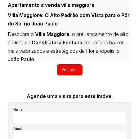
Apartamento a venda villa maggiore
Villa Maggiore: O Alto Padrão com Vista para o Pôr
do Sol no João Paulo
Descubra o
Villa Maggiore
, o pré-lançamento de alto
padrão da
Construtora Fontana
em um dos bairros
mais valorizados e estratégicos de Florianópolis: o
João Paulo
.
possui 2 dormitórios, sendo uma suíte. Este
Ver mais...
empreendimento combina a segurança e a centralidade
de uma localização privilegiada — próxima ao Centro e
à SC-401 — com a qualidade de vida de um verdadeiro
Agende uma visita para este imóvel
Home Clube
. Desfrute de lazer completo, incluindo
Nome:
piscina aquecida, academia, espaços gourmet e
coworking, tudo com a exclusividade da Baía Norte.
Email:
As unidades, com arquitetura contemporânea e