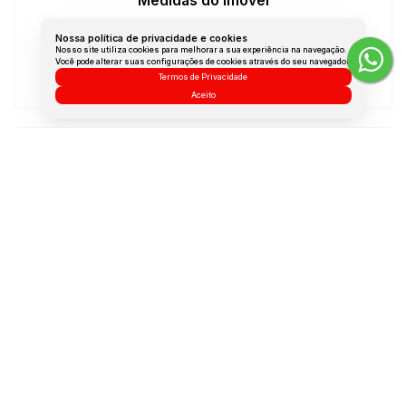
Medidas do Imóvel
Área Total:
140 m²
Nossa política de privacidade e cookies
Nosso site utiliza cookies para melhorar a sua experiência na navegação.
Área Privada:
82 m²
Você pode alterar suas configurações de cookies através do seu navegador.
Termos de Privacidade
Área Útil:
82 m²
Aceito
Mapa do Imóvel
Rodovia João Paulo
,
João Paulo
,
Florianópolis
,
Santa
Catarina
,
Brasil
Clique aqui para ver o
Mapa