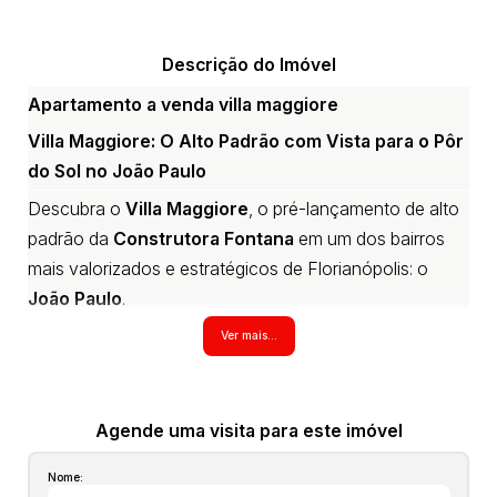
Descrição do Imóvel
Apartamento a venda villa maggiore
Villa Maggiore: O Alto Padrão com Vista para o Pôr
do Sol no João Paulo
Descubra o
Villa Maggiore
, o pré-lançamento de alto
padrão da
Construtora Fontana
em um dos bairros
mais valorizados e estratégicos de Florianópolis: o
João Paulo
.
possui 2 dormitórios, sendo uma suíte. Este
Ver mais...
empreendimento combina a segurança e a centralidade
de uma localização privilegiada — próxima ao Centro e
à SC-401 — com a qualidade de vida de um verdadeiro
Agende uma visita para este imóvel
Home Clube
. Desfrute de lazer completo, incluindo
Nome:
piscina aquecida, academia, espaços gourmet e