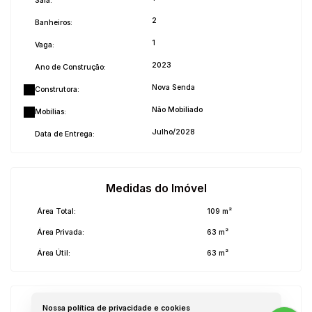
Sala:
2
Banheiros:
1
Vaga:
2023
Ano de Construção:
Nova Senda
Construtora:
Não Mobiliado
Mobílias:
Julho/2028
Data de Entrega:
Medidas do Imóvel
Área Total:
109 m²
Área Privada:
63 m²
Área Útil:
63 m²
Imagem da Rua do Imóvel
Nossa política de privacidade e cookies