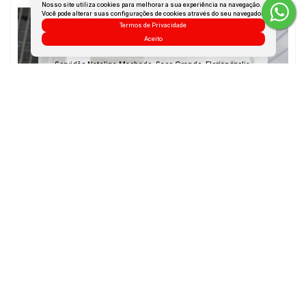
Nosso site utiliza cookies para melhorar a sua experiência na navegação.
Você pode alterar suas configurações de cookies através do seu navegador.
Termos de Privacidade
Aceito
Servidão Natalina Machado
,
Saco Grande
,
Florianópolis
,
Santa Catarina
,
Brasil
Clique aqui e veja a
Imagem da Rua
para o
Imóvel
Mapa do Imóvel
Servidão Natalina Machado
,
Saco Grande
,
Florianópolis
,