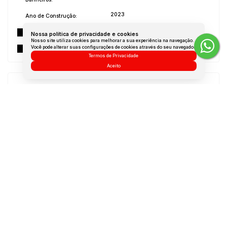
2023
Ano de Construção:
Nova Senda
Construtora:
Nossa política de privacidade e cookies
Nosso site utiliza cookies para melhorar a sua experiência na navegação.
Não Mobiliado
Você pode alterar suas configurações de cookies através do seu navegador.
Mobílias:
Termos de Privacidade
Aceito
Medidas do Imóvel
Área Total:
63 m²
Área Útil:
63 m²
Dúvidas? Nós ligamos!
Atendimento pelo
WhatsApp