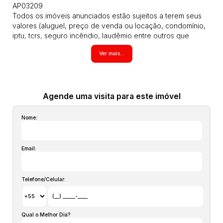
AP03209
Todos os imóveis anunciados estão sujeitos a terem seus
valores (aluguel, preço de venda ou locação, condomínio,
iptu, tcrs, seguro incêndio, laudêmio entre outros que
possam vir a incidir sobre o imóvel) atualizados em
Ver mais...
qualquer momento sem prévio aviso pois são aproximados,
inclusive os itens no interior dos imóveis podem não
estarem mais com alguns moveis que aparecem nas fotos,
estas informações são de responsabilidade do proprietário
e poderão ser alteradas a qualquer momento. Solicite o
Agende uma visita para este imóvel
valor atualizado
Nome:
Email:
Telefone/Celular:
Qual o Melhor Dia?