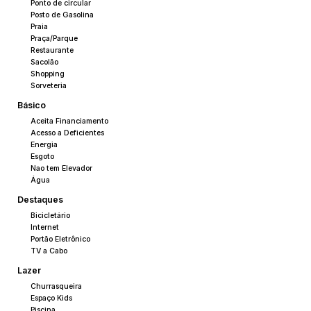
Ponto de circular
Posto de Gasolina
Praia
Praça/Parque
Restaurante
Sacolão
Shopping
Sorveteria
Básico
Aceita Financiamento
Acesso a Deficientes
Energia
Esgoto
Nao tem Elevador
Água
Destaques
Bicicletário
Internet
Portão Eletrônico
TV a Cabo
Lazer
Churrasqueira
Espaço Kids
Piscina