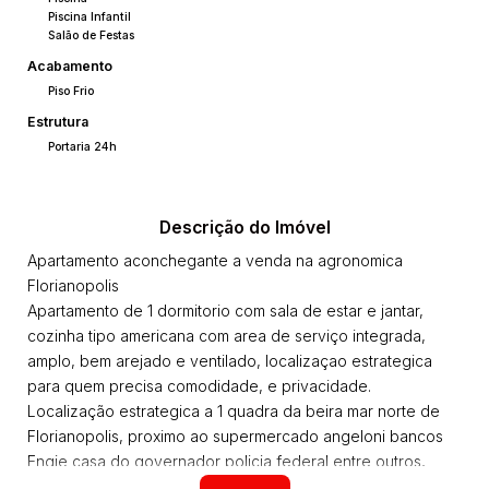
Piscina Infantil
Salão de Festas
Acabamento
Piso Frio
Estrutura
Portaria 24h
Descrição do Imóvel
Apartamento aconchegante a venda na agronomica
Florianopolis
Apartamento de 1 dormitorio com sala de estar e jantar,
cozinha tipo americana com area de serviço integrada,
amplo, bem arejado e ventilado, localizaçao estrategica
para quem precisa comodidade, e privacidade.
Localização estrategica a 1 quadra da beira mar norte de
Florianopolis, proximo ao supermercado angeloni bancos
Engie casa do governador policia federal entre outros,
Apartamento tambem esta proximo a escolas e posto de