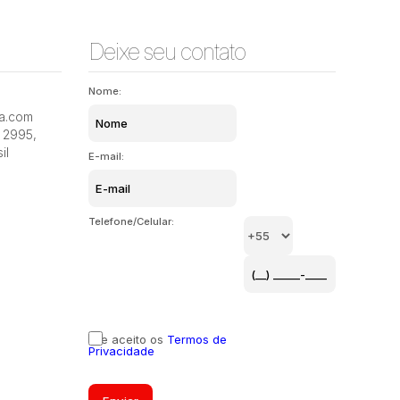
Deixe seu contato
Nome:
Ingleses do Rio Vermelho, Florianópolis, Santa
Rua dos 
ia.com
Catarina, Brasil
Vermelho,
2995
,
il
E-mail:
Telefone/Celular:
Li e aceito os
Termos de
Privacidade