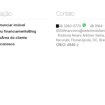
ação
Contato
nunciar imóvel
48 3380-0770
48 9164-
Ingleses do Rio Vermelho, Florianópolis, Santa
6554
financeiro@seiterimobiliar
eu financiamento
Blog
Catarina, Brasil
Rodovia Amaro Antônio Vieira
,
s
Área do cliente
Itacorubi
,
Florianópolis
,
SC
,
Bras
 conosco
CRECI: 4945-J