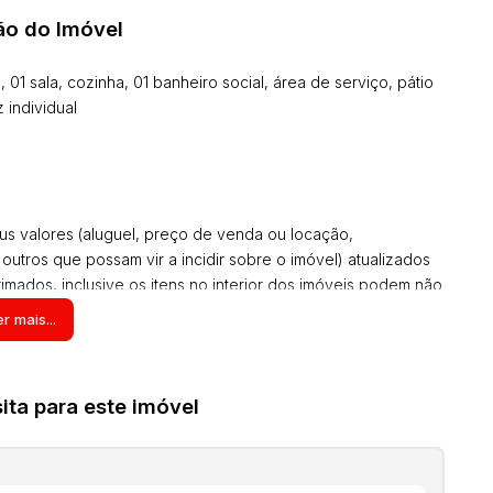
ão do Imóvel
 01 sala, cozinha, 01 banheiro social, área de serviço, pátio
 individual
us valores (aluguel, preço de venda ou locação,
 outros que possam vir a incidir sobre o imóvel) atualizados
mados, inclusive os itens no interior dos imóveis podem não
os, estas informações são de responsabilidade do
r mais...
. Solicite o valor atualizado.
ta para este imóvel