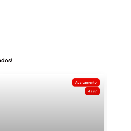
ados!
Apartamento
4297