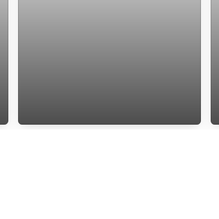
Apartamento com 70 M² 3 dormitorios
com suite localizado no Ingleses