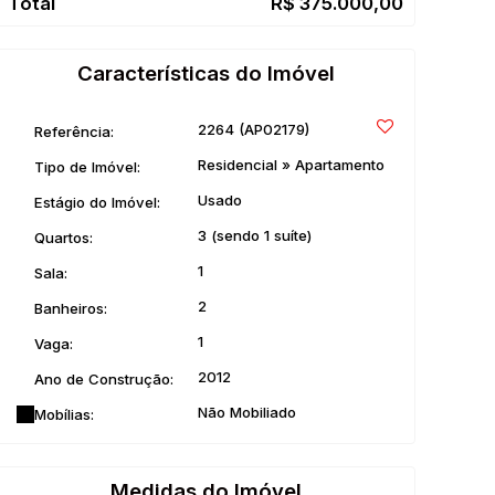
R$
375.000,00
Características do Imóvel
2264
(AP02179)
Referência:
Residencial
»
Apartamento
Tipo de Imóvel:
Usado
Estágio do Imóvel:
3 (sendo 1 suíte)
Quartos:
1
Sala:
2
Banheiros:
1
Vaga:
2012
Ano de Construção:
Não Mobiliado
Mobílias:
Medidas do Imóvel