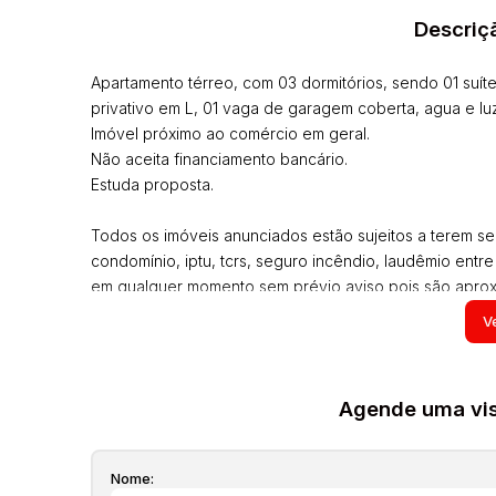
Descriç
Apartamento térreo, com 03 dormitórios, sendo 01 suíte,
privativo em L, 01 vaga de garagem coberta, agua e luz
Imóvel próximo ao comércio em geral.
Não aceita financiamento bancário.
Estuda proposta.
Todos os imóveis anunciados estão sujeitos a terem se
condomínio, iptu, tcrs, seguro incêndio, laudêmio entre
em qualquer momento sem prévio aviso pois são aproxi
estarem mais com alguns moveis que aparecem nas fot
Ve
proprietário e poderão ser alteradas a qualquer momento
Agende uma visi
Nome: