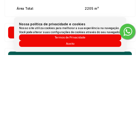
Área Total:
2205 m²
Nossa política de privacidade e cookies
Nosso site utiliza cookies para melhorar a sua experiência na navegação.
Dúvidas? Nós ligamos!
Você pode alterar suas configurações de cookies através do seu navegador.
Termos de Privacidade
Aceito
Atendimento pelo
WhatsApp
Não é o que você queria? Veja estes imóveis
relacionados!
Lote/Terreno
54