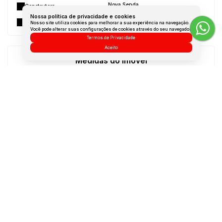
Nova Senda
Construtora:
Nossa política de privacidade e cookies
Não Mobiliado
Mobílias:
Nosso site utiliza cookies para melhorar a sua experiência na navegação.
Você pode alterar suas configurações de cookies através do seu navegador.
Termos de Privacidade
Aceito
Medidas do Imóvel
Área Total:
28 m²
Área Útil:
28 m²
Dúvidas? Nós ligamos!
Atendimento pelo
WhatsApp