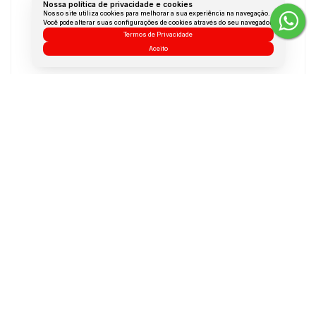
Nossa política de privacidade e cookies
Medidas do Imóvel
Nosso site utiliza cookies para melhorar a sua experiência na navegação.
Você pode alterar suas configurações de cookies através do seu navegador.
Termos de Privacidade
Área Total:
34 m²
Aceito
Área Privada:
25 m²
Área Útil:
25 m²
Terreno:
25 m²
Dúvidas? Nós ligamos!
Atendimento pelo
WhatsApp
Não é o que você queria? Veja estes imóveis
relacionados!