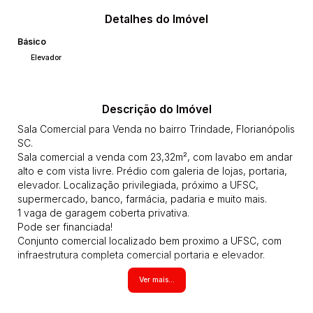
Detalhes do Imóvel
Básico
Elevador
Descrição do Imóvel
Sala Comercial para Venda no bairro Trindade, Florianópolis
SC.
Sala comercial a venda com 23,32m², com lavabo em andar
alto e com vista livre. Prédio com galeria de lojas, portaria,
elevador. Localização privilegiada, próximo a UFSC,
supermercado, banco, farmácia, padaria e muito mais.
1 vaga de garagem coberta privativa.
Pode ser financiada!
Conjunto comercial localizado bem proximo a UFSC, com
infraestrutura completa comercial portaria e elevador.
Proximidades: Bares e Restaurantes, Escola, Farmácia,
Ver mais...
Shopping Center, Supermercado e UFSC,
SA00080
Todos os imóveis anunciados estão sujeitos a terem seus