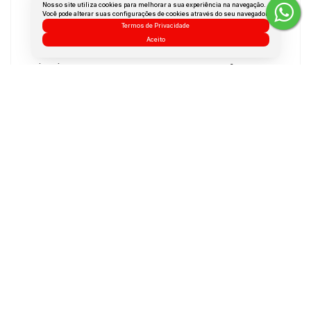
Medidas do Imóvel
Nosso site utiliza cookies para melhorar a sua experiência na navegação.
Você pode alterar suas configurações de cookies através do seu navegador.
Área Total:
31 m²
Termos de Privacidade
Aceito
Área Privada:
31 m²
Área Útil:
23 m²
Terreno:
31 m²
Dúvidas? Nós ligamos!
Atendimento pelo
WhatsApp
Não é o que você queria? Veja estes imóveis
relacionados!