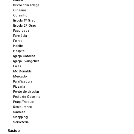
Banco
Bistrô com adega
Cinemas
Cursinho
Escola 1º Grau
Escola 2º Grau
Faculdade
Farmácia
Feiras
Habibs
Hospital
Igreja Católica
Igreja Evangélica
Lojas
Mc Donalds
Mercado
Panificadora
Pizzaria
Ponto de circular
Posto de Gasolina
Praça/Parque
Restaurante
Sacolão
Shopping
Sorveteria
Básico