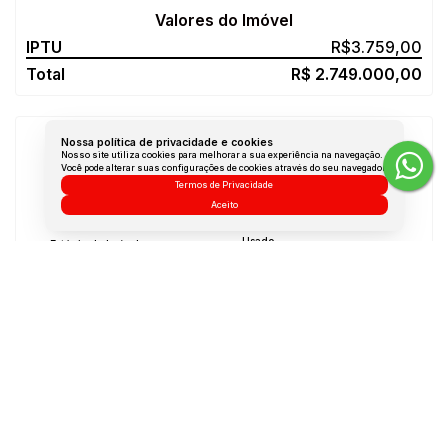
Valores do Imóvel
R$
3.759,00
R$
2.749.000,00
Nossa política de privacidade e cookies
Características do Imóvel
Nosso site utiliza cookies para melhorar a sua experiência na navegação.
Você pode alterar suas configurações de cookies através do seu navegador.
4299
(CA00710)
Referência:
Termos de Privacidade
Aceito
Residencial
»
Casa
Tipo de Imóvel:
Usado
Estágio do Imóvel:
17
Quartos:
17
Banheiros:
1990
Ano de Construção:
Não Mobiliado
Mobílias: