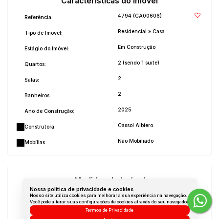
Características do Imóvel
4794
(CA00606)
Referência:
Residencial
»
Casa
Tipo de Imóvel:
Em Construção
Estágio do Imóvel:
2 (sendo 1 suíte)
Quartos:
2
Salas:
2
Banheiros:
2025
Ano de Construção:
Cassol Albiero
Construtora:
Não Mobiliado
Mobílias:
Medidas do Imóvel
Nossa política de privacidade e cookies
Nosso site utiliza cookies para melhorar a sua experiência na navegação.
Área Total:
162 m²
Você pode alterar suas configurações de cookies através do seu navegador.
Termos de Privacidade
Área Privada:
116 m²