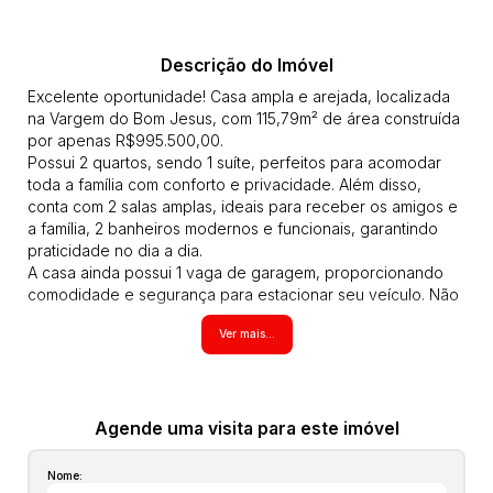
Descrição do Imóvel
Excelente oportunidade! Casa ampla e arejada, localizada
na Vargem do Bom Jesus, com 115,79m² de área construída
por apenas R$995.500,00.
Possui 2 quartos, sendo 1 suíte, perfeitos para acomodar
toda a família com conforto e privacidade. Além disso,
conta com 2 salas amplas, ideais para receber os amigos e
a família, 2 banheiros modernos e funcionais, garantindo
praticidade no dia a dia.
A casa ainda possui 1 vaga de garagem, proporcionando
comodidade e segurança para estacionar seu veículo. Não
perca essa oportunidade de adquirir um imóvel espaçoso,
Ver mais...
bem localizado e com um excelente custo-benefício.
PREVISÃO DE ENTREGA ABRIL 2026
CA00606
Agende já uma visita e venha conhecer de perto todos os
detalhes dessa incrível casa. Você vai se encantar!
Agende uma visita para este imóvel
Todos os imóveis anunciados estão sujeitos a terem seus
valores (aluguel, preço de venda, condomínio, iptu, tcrs,
Nome:
seguro incêndio obrigatório, laudêmio entre outros que