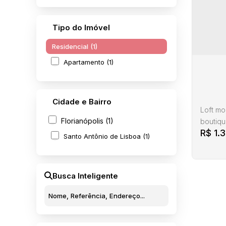
Tipo do Imóvel
Residencial (1)
Apartamento (1)
Cidade e Bairro
Loft m
Florianópolis (1)
boutiqu
R$
1.
para o 
Santo Antônio de Lisboa (1)
todos o
lazer, 
place e 
Busca Inteligente
apenas 
Loft 
Flori
CEP: