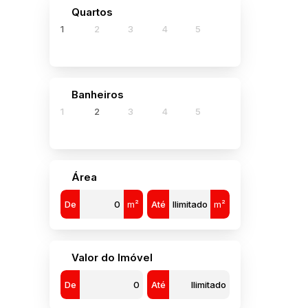
880
Quartos
300
1
2
3
4
5
Banheiros
1
1
2
3
4
5
Área
De
m²
Até
m²
Valor do Imóvel
De
Até