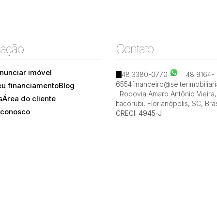
ação
Contato
nunciar imóvel
48 3380-0770
48 9164-
6554
financeiro@seiterimobiliar
eu financiamento
Blog
Rodovia Amaro Antônio Vieira
,
s
Área do cliente
Itacorubi
,
Florianópolis
,
SC
,
Bras
 conosco
CRECI: 4945-J