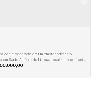
obiliado e decorado em um empreendimento
e em Santo Antônio de Lisboa. Localizado de frente
300.000,00
mar, você poderá desfrutar de um incrível pôr do sol
s dias. O condomínio oferece diversas opções de
como piscina, salão gourmet, grill, academia, pet
até um fire place no rooftop. Além disso, o loft fica a
700 metros do centro histórico do...
a venda em Santo Antônio de Lisboa
anópolis
Estrada
Santo