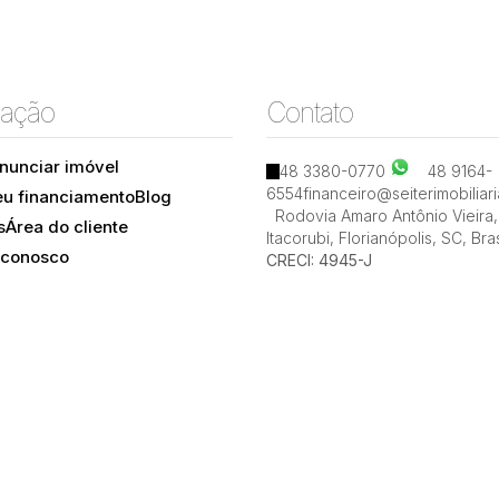
ação
Contato
nunciar imóvel
48 3380-0770
48 9164-
6554
financeiro@seiterimobiliar
eu financiamento
Blog
Rodovia Amaro Antônio Vieira
,
s
Área do cliente
Itacorubi
,
Florianópolis
,
SC
,
Bras
 conosco
CRECI: 4945-J