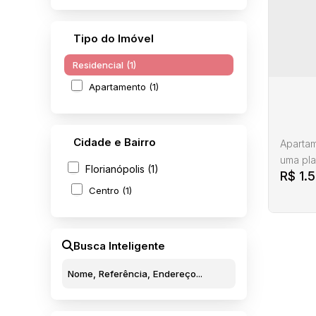
Tipo do Imóvel
Residencial (1)
Apartamento (1)
Cidade e Bairro
Apartam
uma pla
Florianópolis (1)
R$
1.
vida no
Centro (1)
89,65 m
conta c
bem ilu
parcial 
Busca Inteligente
Apar
CEP