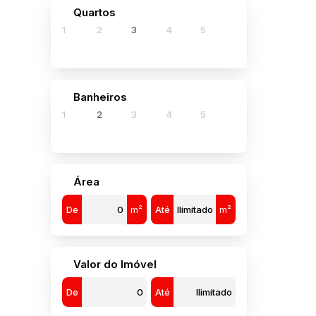
880
Quartos
640
1
2
3
4
5
3
Banheiros
1
2
3
4
5
Área
De
m²
Até
m²
Valor do Imóvel
De
Até