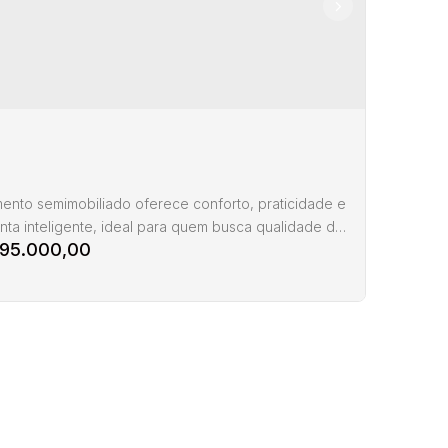
ento semimobiliado oferece conforto, praticidade e
nta inteligente, ideal para quem busca qualidade de
595.000,00
 Centro da cidade, próximo à Beira-Mar Norte. Com
² de área privativa e 114 m² de área total, o imóvel
om 3 dormitórios, sendo 1 suíte, ambientes amplos e
minados, além de uma agradável sacada com vista
para o mar. O living integra...
tamento com 3 quartos Centro Florianópolis
:
Rua
Santa