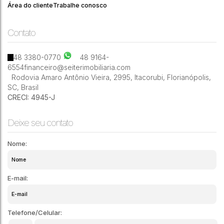
Área do cliente
Trabalhe conosco
Contato
369m²
48 3380-0770
48 9164-
6554
financeiro@seiterimobiliaria.com
Rodovia Amaro Antônio Vieira
,
2995
,
Itacorubi
,
Florianópolis
,
SC
,
Brasil
CRECI: 4945-J
Deixe seu contato
Nome:
E-mail:
Telefone/Celular: