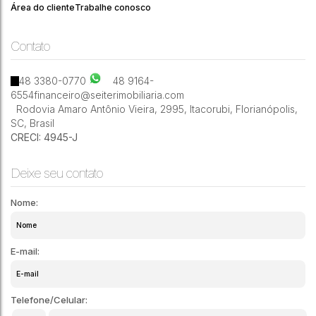
Área do cliente
Trabalhe conosco
Contato
115500m²
48 3380-0770
48 9164-
6554
financeiro@seiterimobiliaria.com
Rodovia Amaro Antônio Vieira
,
2995
,
Itacorubi
,
Florianópolis
,
SC
,
Brasil
CRECI: 4945-J
Deixe seu contato
Nome:
E-mail:
Telefone/Celular: