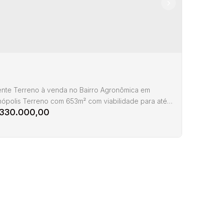
ente Terreno à venda no Bairro Agronômica em
anópolis Terreno com 653m² com viabilidade para até 6
.330.000,00
entos podendo ser construído até 3.800 m2 Terreno
um ponto alto do Bairro, Sol da manhã e tarde Aceita
ciamento bancário. -TE00151 Todos os imóveis
ados estão sujeitos a terem seus valores (aluguel,
de venda ou locação, condomínio, iptu, tcrs,...
elente Terreno à venda no Bairro Agronômica
Florianópolis
Agronômica
,
Florianópolis
,
Santa Catarina
,
Brasil