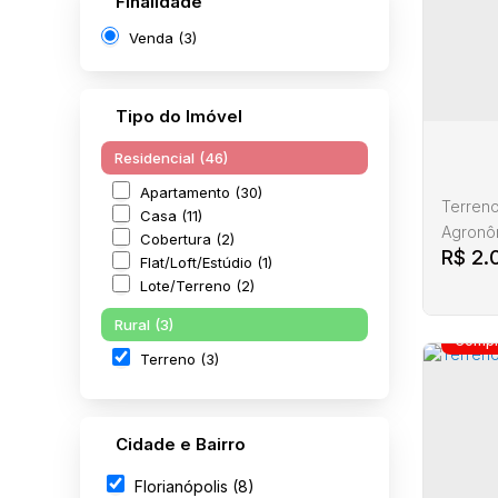
Finalidade
Venda (3)
Tipo do Imóvel
Residencial (46)
Apartamento (30)
Terreno
Casa (11)
Agronôm
Cobertura (2)
R$
2.
para ve
Flat/Loft/Estúdio (1)
alvenaria construída
Lote/Terreno (2)
quem bu
Rural (3)
para mo
Terreno (3)
corretor
Terr
Cidade e Bairro
Flori
Florianópolis (8)
Ag