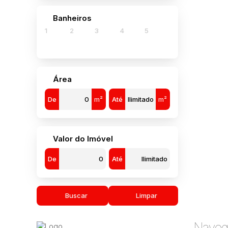
Banheiros
1
2
3
4
5
132
Área
De
m²
Até
m²
Valor do Imóvel
De
Até
Buscar
Limpar
Naveg