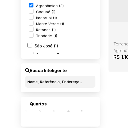
Agronômica (3)
Cacupé (1)
Itacorubi (1)
Monte Verde (1)
Ratones (1)
243
Trindade (1)
Terreno
São José (1)
Agronôm
Campinas (1)
R$
1.1
para ve
casa de alv
Busca Inteligente
oportun
mesmo u
Consult
financia
Quartos
Terr
1
2
3
4
5
Flori
Ag