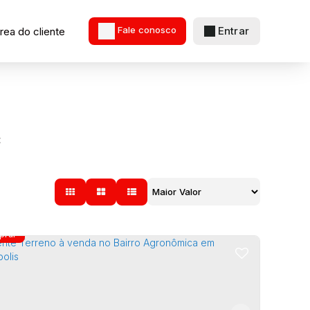
Entrar
rea do cliente
Fale conosco
C