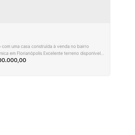
m²
65
 com uma casa construída à venda no bairro
ica em Florianópolis Excelente terreno disponível
00.000,00
nda, com 132m2 sendo 12x11, no terreno possui uma
enaria construída, Essa é uma ótima
idade para quem busca um imóvel para reformar ou
m terreno para montar comércio, prédio etc...
e com nossos corretores a viabilidade. Aceita
mento...
eno à venda no bairro Agronômica em
anópolis
ronômica
,
Florianópolis
,
Santa Catarina
,
Brasil