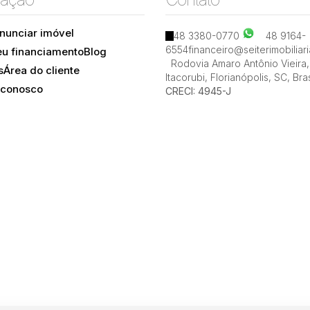
nunciar imóvel
48 3380-0770
48 9164-
6554
financeiro@seiterimobiliar
eu financiamento
Blog
Rodovia Amaro Antônio Vieira
,
s
Área do cliente
Itacorubi
,
Florianópolis
,
SC
,
Bras
 conosco
CRECI: 4945-J