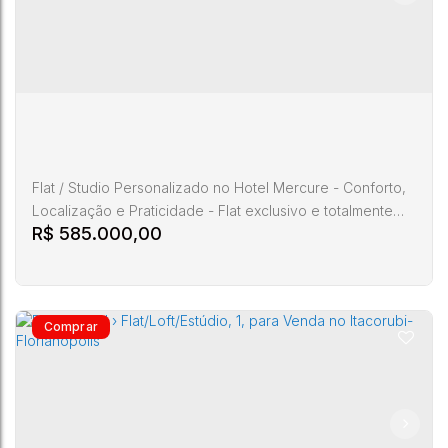
Flat / Studio Personalizado no Hotel Mercure - Conforto,
Localização e Praticidade - Flat exclusivo e totalmente
R$
585.000,00
mobiliado, referência em Florianópolis, ideal para quem
busca conforto, praticidade e excelente localização. O
imóvel possui 25 m², orientação Norte, com janela ampla
e vista para a Av. Admar Gonzaga, garantindo ótima
iluminação natural. O espaço foi cuidadosamente...
Residencial › Flat/Loft/Estúdio, 1, para Venda no
Itacorubi- Florianópolis
CEP:
Rodovia
Santa
88034-
,
Admar
,
Itacorubi
,
Florianópolis
,
,
Brasil
Catarina