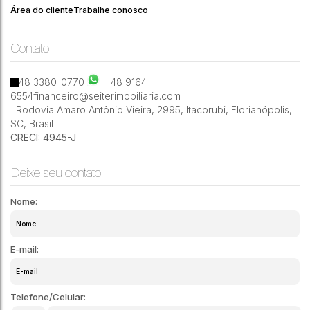
Área do cliente
Trabalhe conosco
Contato
1
1
1
25m²
48 3380-0770
48 9164-
6554
financeiro@seiterimobiliaria.com
Rodovia Amaro Antônio Vieira
,
2995
,
Itacorubi
,
Florianópolis
,
SC
,
Brasil
CRECI: 4945-J
Deixe seu contato
Nome:
E-mail:
Telefone/Celular: