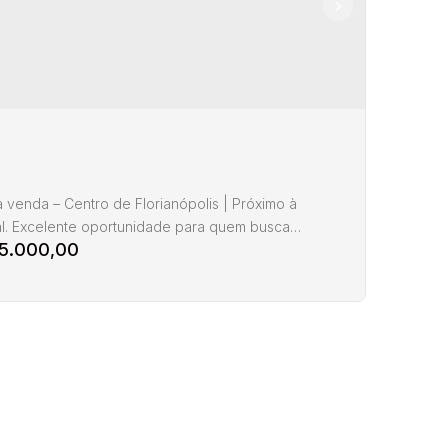
CE
Prefeito
Santa
5-
,
,
Centro
,
Florianópolis
,
,
Brasil
88
Osmar
Catarina
60
Cunha
1
30m²
1
à venda – Centro de Florianópolis | Próximo à
l. Excelente oportunidade para quem busca
5.000,00
mento com alta rentabilidade ou moradia prática no
 da cidade. Localizado no Centro, a poucos passos
dral Metropolitana de Florianópolis, este studio é
ara locação de curta ou longa duração, com grande
l para Airbnb. Localização privilegiada....
io a venda com 1 quarto Centro Florianópolis
:
Rua Anita
Santa