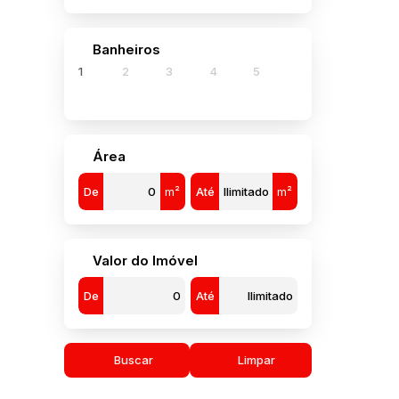
880
500
Banheiros
1
2
3
4
5
1
Área
De
m²
Até
m²
Valor do Imóvel
De
Até
Buscar
Limpar