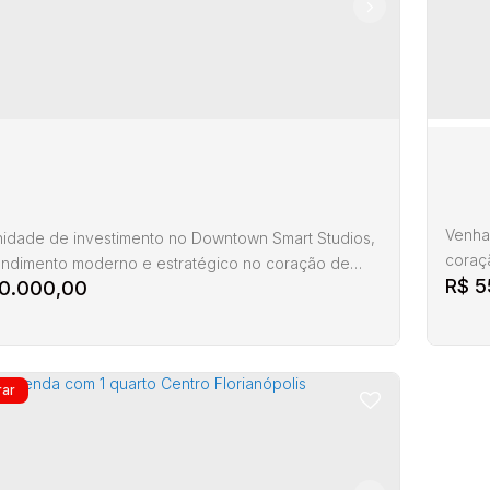
Venha 
idade de investimento no Downtown Smart Studios,
coraç
ndimento moderno e estratégico no coração de
R$
5
Flat/L
0.000,00
ópolis. com fácil acesso a comércio, serviços,
garag
 restaurantes, supermercados e transporte público.
para q
ivativa: 30 m² Previsão de entrega: 1º trimestre de
empre
revisão abril). Diferenciais do imóvel, Studios
próxim
nte mobiliados e equipados, Móveis...
Não...
encial › Flat/Loft/Estúdio, 1 dormitórios, para
Resi
 no Centro- Florianópolis
Cen
Avenida