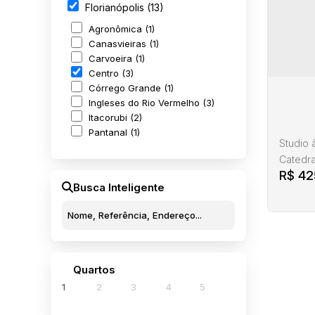
Florianópolis (13)
8801
100
Agronômica (1)
Canasvieiras (1)
Carvoeira (1)
Centro (3)
Córrego Grande (1)
1
Ingleses do Rio Vermelho (3)
Itacorubi (2)
Pantanal (1)
Studio 
Catedra
R$
42
investi
Busca Inteligente
coração
da Cate
ideal p
potencia
Quartos
Estúd
1
2
3
4
5
CEP