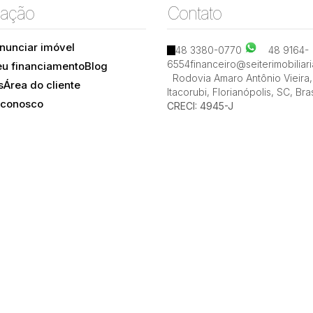
ação
Contato
nunciar imóvel
48 3380-0770
48 9164-
6554
financeiro@seiterimobiliar
eu financiamento
Blog
Rodovia Amaro Antônio Vieira
,
s
Área do cliente
Itacorubi
,
Florianópolis
,
SC
,
Bras
 conosco
CRECI: 4945-J