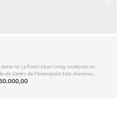
morar no La Porta Urban Living, localizado no
ão do Centro de Florianópolis! Este charmoso
50.000,00
oft/Estúdio conta com 1 quarto, 1 banheiro e 1 vaga de
em. Com uma área total de 32m2, é o espaço perfeito
uem busca conforto e praticidade. Além disso, o
endimento oferece uma localização privilegiada,
o a restaurantes, comércios e serviços em geral.
dencial › Flat/Loft/Estúdio, 1, para Venda no
tro- Florianópolis