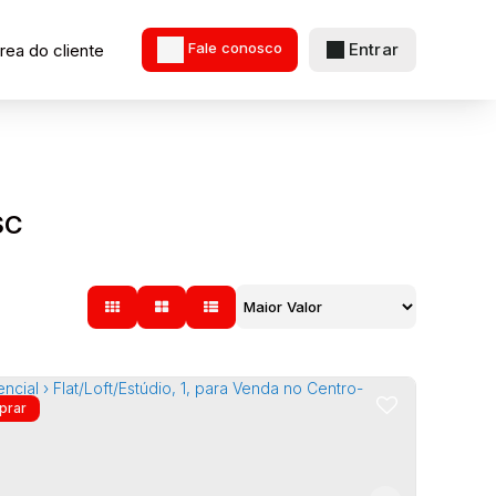
Entrar
rea do cliente
Fale conosco
SC