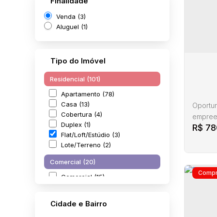
Finalidade
Venda (3)
Aluguel (1)
Tipo do Imóvel
Residencial (101)
Apartamento (78)
Casa (13)
Oportun
Cobertura (4)
empree
Duplex (1)
R$
78
Florian
Flat/Loft/Estúdio (3)
bancos,
Lote/Terreno (2)
Área pr
2026 (p
Comercial (20)
totalme
Comercial (15)
Loja (1)
Resid
Salas Comerciais (4)
Cidade e Bairro
Venda
CEP: