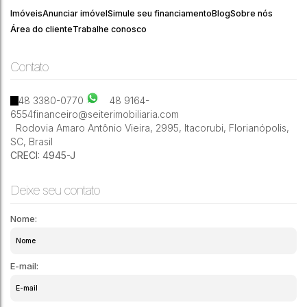
D'Acia
Catarina
520
Barreto
Imóveis
Anunciar imóvel
Simule seu financiamento
Blog
Sobre nós
Área do cliente
Trabalhe conosco
Contato
1
1
1
45m²
48 3380-0770
48 9164-
6554
financeiro@seiterimobiliaria.com
Rodovia Amaro Antônio Vieira
,
2995
,
Itacorubi
,
Florianópolis
,
SC
,
Brasil
CRECI: 4945-J
Deixe seu contato
Nome:
E-mail: